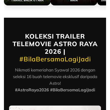
TRAVEL BALIK UTARA
RAYA
SAYAN
KOLEKSI TRAILER
TELEMOVIE ASTRO RAYA
2026 |
#BilaBersamaLagiJadi
Nikmati kemeriahan Syawal 2026 dengan
seleksi 16 buah telemovie eksklusif daripada
Astro!
#AstroRaya2026 #BilaBersamaLagiJadi