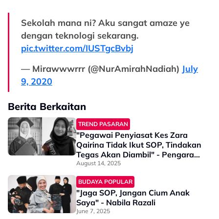
Sekolah mana ni? Aku sangat amaze ye
dengan teknologi sekarang.
pic.twitter.com/IUSTgcBvbj
— Mirawwwrrr (@NurAmirahNadiah)
July
9, 2020
Berita Berkaitan
TREND PASARAN
"Pegawai Penyiasat Kes Zara
Qairina Tidak Ikut SOP, Tindakan
Tegas Akan Diambil" - Pengarah
JSJ
August 14, 2025
BUDAYA POPULAR
"Jaga SOP, Jangan Cium Anak
Saya" - Nabila Razali
June 7, 2025