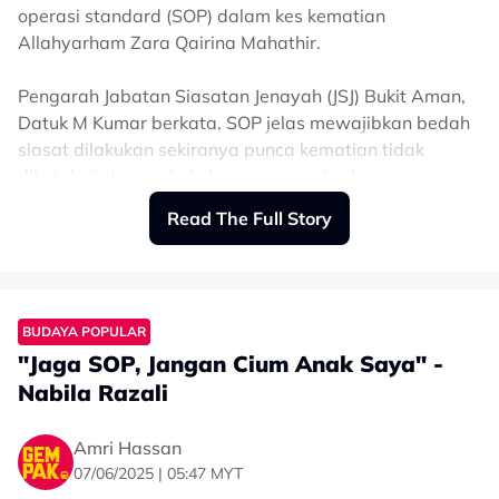
operasi standard (SOP) dalam kes kematian
Allahyarham Zara Qairina Mahathir.
Pengarah Jabatan Siasatan Jenayah (JSJ) Bukit Aman,
Datuk M Kumar berkata, SOP jelas mewajibkan bedah
siasat dilakukan sekiranya punca kematian tidak
diketahui atau wujud elemen mencurigakan.
Read The Full Story
“Siasatan pasukan petugas khas mendapati pegawai
penyiasat tidak membuat permohonan itu walaupun
mempunyai kuasa berbuat demikian di bawah undang-
undang.
BUDAYA POPULAR
"Jaga SOP, Jangan Cium Anak Saya" -
“Ketidakpatuhan di sini ialah pegawai penyiasat tidak
memohon untuk bedah siasat pada peringkat awal,
Nabila Razali
sedangkan itu adalah asas siasatan sekiranya
kematian menimbulkan keraguan,” katanya pada
Amri Hassan
sidang akhbar di Bukit Aman di sini pada Rabu.
07/06/2025 | 05:47 MYT