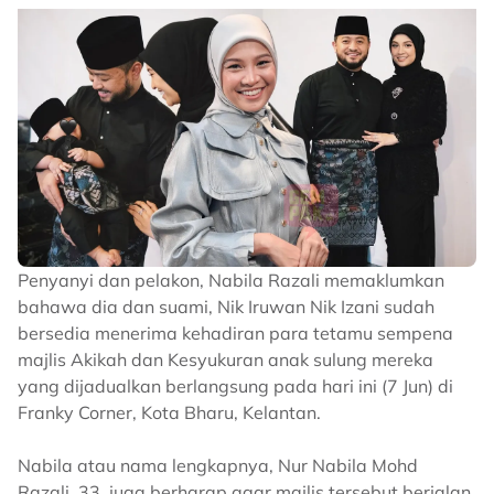
Kumar berkata, tindakan tegas akan diambil terhadap
pegawai penyiasat dan penyelianya kerana gagal
melaksanakan tanggungjawab dan perkara itu masih
di peringkat siasatan.
Sebelum ini, media melaporkan Zara Qairina ditemukan
dalam keadaan tidak sedarkan diri dalam longkang
berhampiran asrama sekolah agama tempatnya
belajar pada pagi 16 Julai lalu, sebelum disahkan
meninggal dunia ketika dirawat di hospital
Penyanyi dan pelakon, Nabila Razali memaklumkan
keesokannya.
bahawa dia dan suami, Nik Iruwan Nik Izani sudah
bersedia menerima kehadiran para tetamu sempena
Kematian pelajar Tingkatan Satu itu mencetuskan
majlis Akikah dan Kesyukuran anak sulung mereka
perhatian meluas susulan dakwaan berlaku insiden buli
yang dijadualkan berlangsung pada hari ini (7 Jun) di
membabitkan pelajar senior di sekolah berkenaan.
Franky Corner, Kota Bharu, Kelantan.
Sumber:
Sinar Harian
Nabila atau nama lengkapnya, Nur Nabila Mohd
Related Topics
Razali, 33, juga berharap agar majlis tersebut berjalan