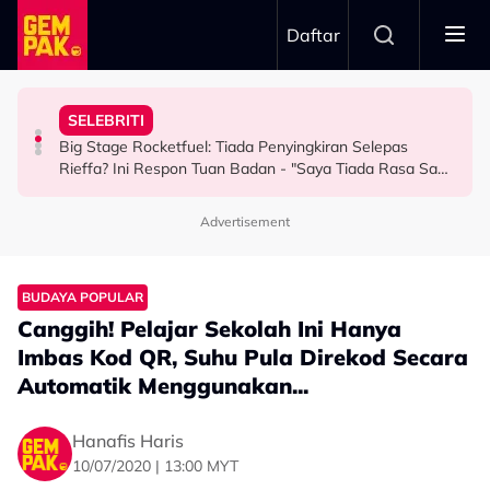
Skip to main content
Daftar
Keluarga Rasa Bakal Suami Tak Setaraf
Boleh Solat Berdiri Selepas…
SELEBRITI
Aliff Rakib Hadiah Rumah RM1 Juta Kepada Ibu Bapa
Atlet Golf Tidak Diculik, ‘Lari’ ke Bangkok Sebab
10 Tahun Solat Atas Kerusi, Maria Tengku Sabri Syukur
Big Stage Rocketfuel: Tiada Penyingkiran Selepas
BERITA
BERITA
HIBURAN
Rieffa? Ini Respon Tuan Badan - "Saya Tiada Rasa Sakit
Hati Pun..."
Advertisement
BUDAYA POPULAR
Canggih! Pelajar Sekolah Ini Hanya
Imbas Kod QR, Suhu Pula Direkod Secara
Automatik Menggunakan...
Hanafis Haris
10/07/2020 | 13:00 MYT