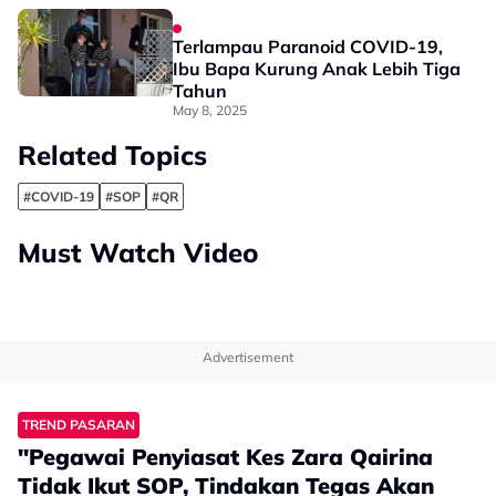
Terlampau Paranoid COVID-19,
Ibu Bapa Kurung Anak Lebih Tiga
Tahun
May 8, 2025
Related Topics
#COVID-19
#SOP
#QR
Must Watch Video
Advertisement
TREND PASARAN
"Pegawai Penyiasat Kes Zara Qairina
Tidak Ikut SOP, Tindakan Tegas Akan