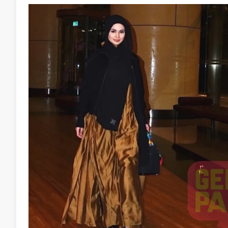
Situasi itu juga mengajar Daiyan bahawa soal aga
ringan atau dipersetujui hanya dengan kata-kata.
“Hubungan yang lalu mengajar saya, ia bukan sekada
mendalam daripada itu.
“Awak perlu benar-benar percaya kerana suatu hari
Tambah Daiyan, memeluk Islam semata-mata untuk m
disertakan dengan kepercayaan serta penghayata
“Dia memang kena Muslim. Kalau belum Muslim, dia 
Islam, tapi juga mengamalkannya.
“Dia bukan berkahwin dengan saya seorang saja. D
semua yang saya raikan.
“Ramai orang sanggup masuk Islam, tapi sekadar ata