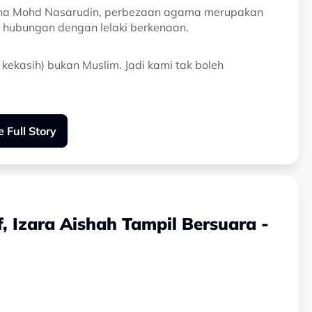
sha Mohd Nasarudin, perbezaan agama merupakan
 hubungan dengan lelaki berkenaan.
 kekasih) bukan Muslim. Jadi kami tak boleh
ya bercinta untuk berkahwin,” kongsinya.
 Full Story
etamu sesi podcast ‘Head Over Heels Podcast’.
mkan bahawa pada awalnya, bekas teman lelakinya itu
mun lama-kelamaan perkara itu menjadi penghalang
, Izara Aishah Tampil Bersuara -
tu masalah. Tapi lama-kelamaan, perkara itu menjadi