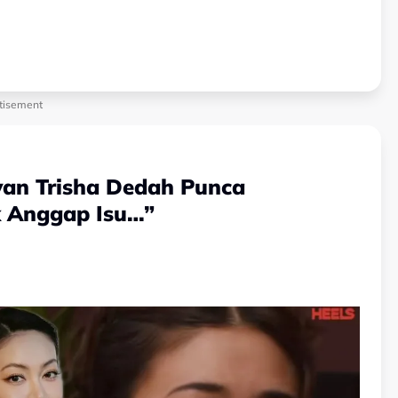
tisement
yan Trisha Dedah Punca
k Anggap Isu…”