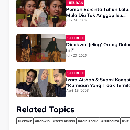
HIBURAN
Pernah Bercinta Tahun Lalu
Mula Dia Tak Anggap Isu…”
July 28, 2026
SELEBRITI
Didakwa 'Jeling' Orang Dalam
Ini"
July 20, 2026
SELEBRITI
Izara Aishah & Suami Kongsi
"Kurniaan Yang Tidak Ternilai
April 15, 2026
Related Topics
#Kahwin
#Kahwin
#Izara Aishah
#Adib Khalid
#Nurhaliza
#Siti