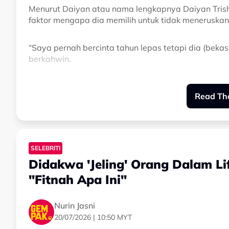
Menurut Daiyan atau nama lengkapnya Daiyan Tri
faktor mengapa dia memilih untuk tidak meneruskan
“Saya pernah bercinta tahun lepas tetapi dia (bekas
berkahwin.
“Saya bukan jenis yang bercinta untuk suka-suka, sa
Read The
Daiyan berkongsi perkara tersebut ketika menjadi t
Bercerita lanjut, pelantun lagu Penat ini memaklu
SELEBRITI
tidak melihat isu agama sebagai satu masalah, na
Didakwa 'Jeling' Orang Dalam Lif
utama dalam hubungan mereka.
"Fitnah Apa Ini"
“Mula-mula dia tak anggap isu agama tu sebagai sa
isu,” ujarnya.
Nurin Jasni
20/07/2026 | 10:50 MYT