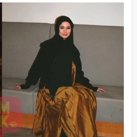
ma bukanlah satu perkara yang boleh dipandang
r cakap ‘ya, saya akan masuk Islam’. Ia jauh lebih
 nanti awak akan memimpin keluarga saya,” katanya.
emenuhi syarat perkahwinan tidak cukup jika tidak
n yang mendalam dalam beragama.
kena betul-betul bersedia, bukan sekadar masuk
ia berkahwin dengan keluarga saya, budaya saya dan
s kertas. Bagi saya, itu tak cukup. Kalau bukan