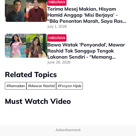
HIBURAN
Terima Mesej Makian, Hisyam
Hamid Anggap ‘Misi Berjaya’ -
“Bila Penonton Marah, Saya Rasa
Macam…”
July 1, 2026
HIBURAN
Bawa Watak ‘Penyondol’, Mawar
Rashid Tak Sanggup Tengok
Lakonan Sendiri - “Memang
Sangat Mencabar…”
June 26, 2026
Related Topics
#Ramadan
#Mawar Rashid
#Fesyen hijab
Must Watch Video
Advertisement