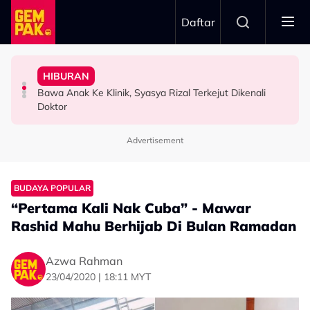
Skip to main content
Daftar
Terus Sambung”
Tidur…”
Babak ‘Single Take’ CHELOT - “Badan Koyak, Balut
- “Penat-Penat Nangis…”
Kongsi Rahsia - “Ajaran Dari Arwah Bapa, Sebelum
HIBURAN
Tak Guna ‘Stuntman’, Shukri Yahaya Cedera Jayakan
Aisha Retno Terkilan ‘Tak Adil’ Didakwa Hasil Ciptaan AI
Usia 57 Tahun Masih Nampak Muda, Rashdan Baba
Bawa Anak Ke Klinik, Syasya Rizal Terkejut Dikenali
HIBURAN
HIBURAN
HIBURAN
Doktor
Advertisement
BUDAYA POPULAR
“Pertama Kali Nak Cuba” - Mawar
Rashid Mahu Berhijab Di Bulan Ramadan
Azwa Rahman
23/04/2020 | 18:11 MYT