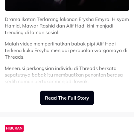
Drama Ikatan Terlarang lakonan Erysha Emyra, Hisyam
Hamid, Mawar Rashid dan Alif Hadi kini menjadi
trending di laman sosial.
Malah video memperlihatkan babak pipi Alif Hadi
terkena kuku Ersyha menjadi perbualan wargamaya di
Threads.
Menerusi perkongsian individu di Threads berkata
sepatutnya babak itu membuatkan penonton berasa
sedih namun bertukar menjadi lawak.
“Dua kali kena cucuk kat pipi tu 😅
Read The Full Story
Korang okay tak tu?” tulis individu
tersebut.
HIBURAN
Bagaimanapun Alif yang memegang watak sebagai