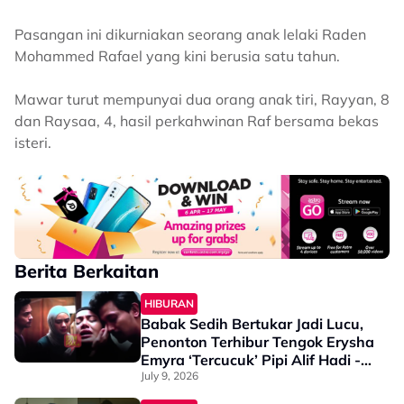
Pasangan ini dikurniakan seorang anak lelaki Raden
Mohammed Rafael yang kini berusia satu tahun.
Mawar turut mempunyai dua orang anak tiri, Rayyan, 8
dan Raysaa, 4, hasil perkahwinan Raf bersama bekas
isteri.
Berita Berkaitan
HIBURAN
Babak Sedih Bertukar Jadi Lucu,
Penonton Terhibur Tengok Erysha
Emyra ‘Tercucuk’ Pipi Alif Hadi -
“Pedih Mata, Bukan Sekali…”
July 9, 2026