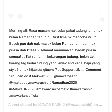
Morning all. Rasa macam nak cuba pakai tudung lah untuk
bulan Ramadhan tahun ni.. first time nk mencoba ni.. ? . .
Besok pun dah nak masuk bulan Ramadhan.. dah nak
puasa dah kiteee ? selamat menunaikan ibadah puasa
semua! . . Kat rumah ni kekurangan tudung, boleh tak
korang tag kedai tudung yang lawa2 and kedai baju yang
stylo2 untuk hijabista gituww ? . . Support sikittt! Comment
“You can do it Mekwa!” ? . . @mawarosehq
@makeupbymawarashid #Ramadhan2020
#MekwaHR2020 #mawarosecosmetic #mawarrashid
#mawariansofficial
A post shared by
MAWAR RASHID
(@mawarashid) on
Apr 22,