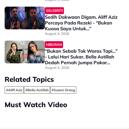
Pasangan Baik, Kita Kena Jadi
Baik…”
SELEBRITI
Sedih Dakwaan Digam, Aliff Aziz
Percaya Pada Rezeki - “Bukan
Kuasa Saya Untuk…”
August 4, 2026
HIBURAN
“Bukan Sebab Tak Waras Tapi...”
- Lalui Hari Sukar, Bella Astillah
Dedah Pernah Jumpa Pakar
Psikiatri
August 4, 2026
Related Topics
#Aliff Aziz
#Bella Astillah
#Suami Orang
Must Watch Video