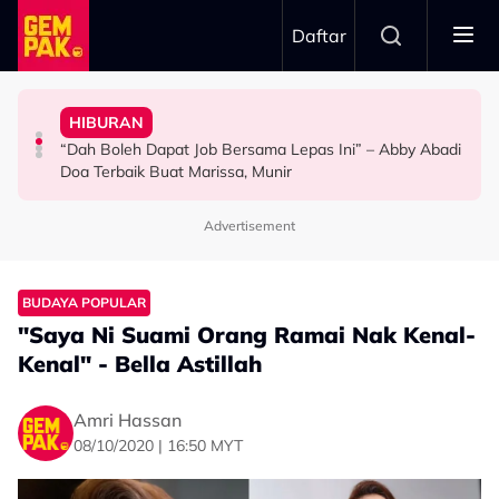
Skip to main content
Daftar
Doktor
Anak Yang Sudah Mati
HIBURAN
Bawa Anak Ke Klinik, Syasya Rizal Terkejut Dikenali
Kasihnya Ibu, Ikan Lumba-Lumba Enggan Tinggalkan
Pengantin Penat Sampai Tertidur Atas Pelamin
“Dah Boleh Dapat Job Bersama Lepas Ini” – Abby Abadi
HIBURAN
BERITA
ANTARABANGSA
Doa Terbaik Buat Marissa, Munir
Advertisement
BUDAYA POPULAR
"Saya Ni Suami Orang Ramai Nak Kenal-
Kenal" - Bella Astillah
Amri Hassan
08/10/2020 | 16:50 MYT