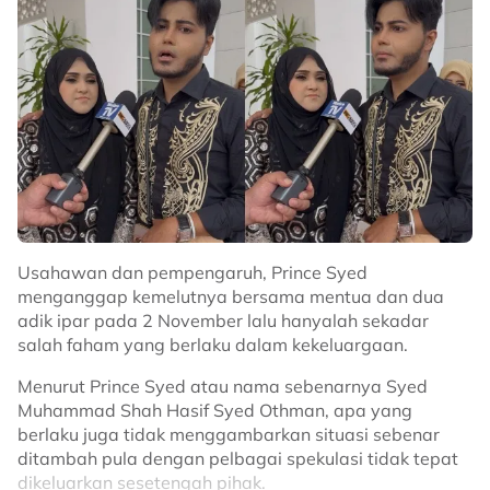
“Serius lah.. zaman caci maki hamun sekarang ni
sangat menakutkan. Nak bawa kemana perangai tu
Adik, Kakak, abang, Achik sekelian? Tak takut mati ke?,”
tambahnya.
Usahawan dan pempengaruh, Prince Syed
menganggap kemelutnya bersama mentua dan dua
adik ipar pada 2 November lalu hanyalah sekadar
salah faham yang berlaku dalam kekeluargaan.
Terdahulu, Abby Abadi berkongsi di Threads mengenai
hantaran netizen yang didakwa cuba memfitnahnyab
Menurut Prince Syed atau nama sebenarnya Syed
dan bercakap buruk mengenainya di media sosial.
Muhammad Shah Hasif Syed Othman, apa yang
berlaku juga tidak menggambarkan situasi sebenar
Related Topics
ditambah pula dengan pelbagai spekulasi tidak tepat
dikeluarkan sesetengah pihak.
#Abby Abadi
#Cyberbully
#Media Sosial
#Gangguan