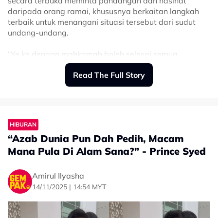
secara terbuka meminta pandangan dan nasihat
daripada orang ramai, khususnya berkaitan langkah
terbaik untuk menangani situasi tersebut dari sudut
undang-undang.
“Ye ke dengan mahkamah boleh selesai semua
masalah? Tapi ambil masa yang panjangkan?
Read The Full Story
“Kos besar lagi… ada tak sini yang bleh bagi khidmat
nasihat untuk saya. Contoh untuk Cyberbully, jauhkan
seseorang dari gangguan, stop difitnah dan nafkah
yang bertangguh,” tulisnya.
HIBURAN
“Azab Dunia Pun Dah Pedih, Macam
Sementara itu, Abby menegaskan dia mencari
Mana Pula Di Alam Sana?” - Prince Syed
pandangan daripada individu yang benar-benar
berpengetahuan agar setiap langkah yang diambil
nanti lebih tepat dan berkesan.
Amirul Ilyasha
14/11/2025 | 14:54 MYT
“Nak dengar khidmat nasihat dari seseorang yang
betul-betul pandai menasihat & boleh diterima akal.