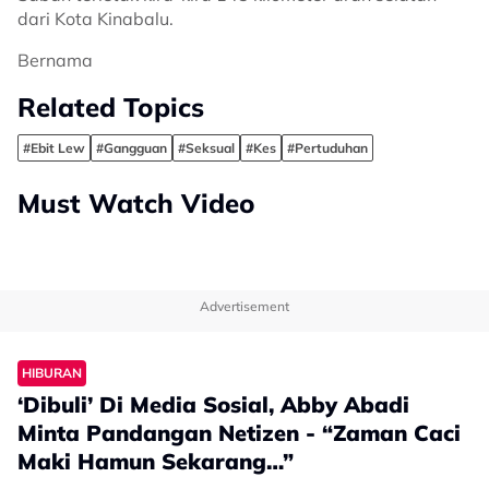
dari Kota Kinabalu.
Bernama
Related Topics
#Ebit Lew
#Gangguan
#Seksual
#Kes
#Pertuduhan
Must Watch Video
Advertisement
HIBURAN
‘Dibuli’ Di Media Sosial, Abby Abadi
Minta Pandangan Netizen - “Zaman Caci
Maki Hamun Sekarang…”