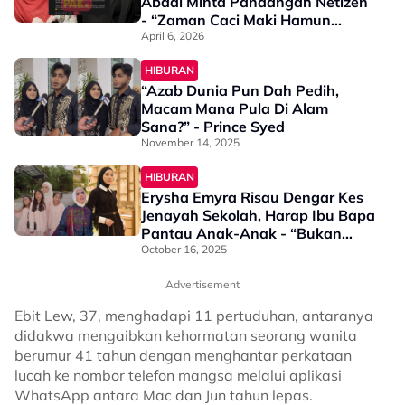
Abadi Minta Pandangan Netizen
- “Zaman Caci Maki Hamun
Sekarang…”
April 6, 2026
HIBURAN
“Azab Dunia Pun Dah Pedih,
Macam Mana Pula Di Alam
Sana?” - Prince Syed
November 14, 2025
HIBURAN
Erysha Emyra Risau Dengar Kes
Jenayah Sekolah, Harap Ibu Bapa
Pantau Anak-Anak - “Bukan
Sekadar Larangan…”
October 16, 2025
Advertisement
Ebit Lew, 37, menghadapi 11 pertuduhan, antaranya
didakwa mengaibkan kehormatan seorang wanita
berumur 41 tahun dengan menghantar perkataan
lucah ke nombor telefon mangsa melalui aplikasi
WhatsApp antara Mac dan Jun tahun lepas.