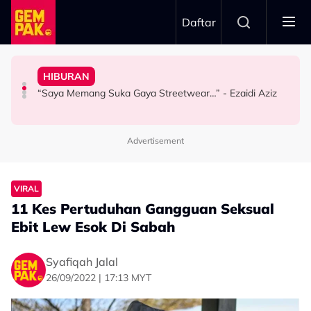
Skip to main content
Daftar
Sembilan’
Inspirasi Di Sebalik Drama ‘Wish List’
Hidupkan Warisan Negeri Sembilan Menerusi ‘Royal
Airlines
HIBURAN
Dari Angan-Angan Jadi Drama, Mira Filzah Kongsi
Usia 74 tahun Bukan Penghalang, Tunku Puteri Jawahir
Tertelan Serpihan Lidi Sate, Wanita Saman Singapore
“Saya Memang Suka Gaya Streetwear…” - Ezaidi Aziz
HIBURAN
FESYEN
BERITA
Advertisement
VIRAL
11 Kes Pertuduhan Gangguan Seksual
Ebit Lew Esok Di Sabah
Syafiqah Jalal
26/09/2022 | 17:13 MYT