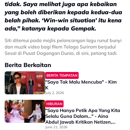
tidak. Saya melihat juga apa kebaikan
yang boleh diberikan kepada kedua-dua
belah pihak. ‘Win-win situation’ itu kena
ada,” katanya kepada Gempak.
Siti ditemui pada majlis pelancangan lagu runut bunyi
dan muzik video bagi filem Telaga Suriram berjudul
Sesal di Pusat Dagangan Dunia, di sini, petang tadi.
Berita Berkaitan
BERITA TEMPATAN
"Saya Tak Malu Mencuba" - Kim
K
July 2, 2026
HIBURAN
"Saya Hanya Petik Apa Yang Kita
Selalu Guna Dalam..." - Aina
Abdul Jawab Kritikan Netizen,
Guna 'Takda' Dalam Sadis
June 21, 2026