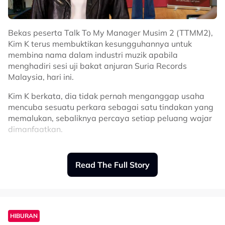
Bekas peserta Talk To My Manager Musim 2 (TTMM2),
Kim K terus membuktikan kesungguhannya untuk
membina nama dalam industri muzik apabila
menghadiri sesi uji bakat anjuran Suria Records
Malaysia, hari ini.
Kim K berkata, dia tidak pernah menganggap usaha
mencuba sesuatu perkara sebagai satu tindakan yang
memalukan, sebaliknya percaya setiap peluang wajar
dimanfaatkan.
"Saya tidak malu untuk terus mencuba nasib. Kalau
ada rezeki saya bersama Suria Records, insya-Allah
Read The Full Story
saya akan memberikan yang terbaik dan terus
berusaha untuk mengembangkan kerjaya seni saya,"
katanya.
Kim K dilihat hadir di Studio Suria Records bersama
HIBURAN
peserta lain yang turut menyertai sesi pemilihan bagi