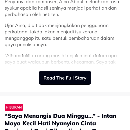
Penyanyi dan komposer, Aina Abdul meluahkan rasa
#industri muzik
syukur apabila hasil seninya menjadi perhatian dan
perbahasan oleh netizen.
Ujar Aina, dia tidak menjangkakan penggunaan
perkataan 'takda' akan menjadi isu kerana
menganggap itu satu bentuk pembaharuan dalam
gaya penulisannya.
“Alhamdulillah orang masih tunjuk minat dalam apa
saya buat walaupun berbentuk kecaman. Saya tak
jangka ia akan menjadi kecaman pun, saya ingat
benda itu orang akan rasa pembaharuan daripada
Read The Full Story
saya sahaja.
"Saya hanya petik apa yang kita selalu guna dalam
kehidupan harian,”katanya kepada Gempak.
HIBURAN
Bagaimanapun, pelantun lagu Berjauh-an itu melihat
“Saya Menangis Dua Minggu…” - Intan
situasi tersebut dari sudut positif dan menganggap ia
sebagai tanda bahawa pendengar kini semakin peka
Maya Kecil Hati Nyanyian Cinta
serta lebih teliti terhadap karya muzik yang dihasilkan.