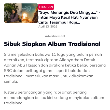
HIBURAN
“Saya Menangis Dua Minggu…” -
Intan Maya Kecil Hati Nyanyian
Cinta Tersimpul Rapi
Dibandingkan Dengan Versi AI
April 13, 2026
Advertisement
Sibuk Siapkan Album Tradisional
Siti menjelaskan bahawa 11 lagu yang belum pernah
diterbitkan, termasuk ciptaan Allahyarham Datuk
Adnan Abu Hassan dan dirakam ketika beliau bersama
SRC dalam pelbagai genre seperti balada dan
tradisional, memerlukan masa untuk dirakamkan
semula.
Justeru perancangan yang rapi amat penting
memandangkan beliau kini sedang menyiapkan album
tradisional.