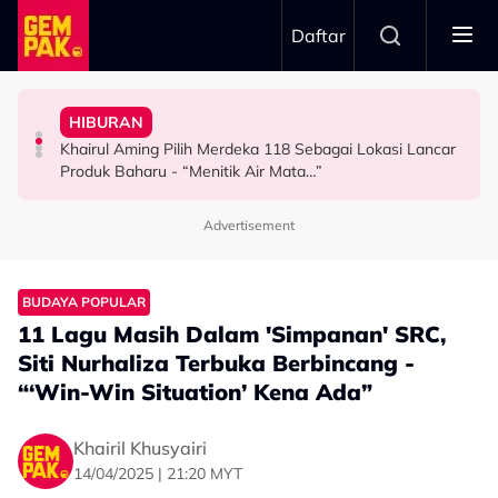
Skip to main content
Daftar
Man - “Arwah Ahli Masjid, Suka Sedekah Anak Yatim”
To The World Aisa Zaina”
Promosi Drama AI Di Tiktok
HIBURAN
Individu Kongsi Sisi Tak Diketahui Ramai Tentang Cik
Shiera & Jatt Ali Teruja Sambut Cucu Kedua - “Welcome
"Agak Lucah & Melampau" - Kamal Adli Tegur Video
Khairul Aming Pilih Merdeka 118 Sebagai Lokasi Lancar
HIBURAN
HIBURAN
SELEBRITI
Produk Baharu - “Menitik Air Mata…”
Advertisement
BUDAYA POPULAR
11 Lagu Masih Dalam 'Simpanan' SRC,
Siti Nurhaliza Terbuka Berbincang -
“‘Win-Win Situation’ Kena Ada”
Khairil Khusyairi
14/04/2025 | 21:20 MYT