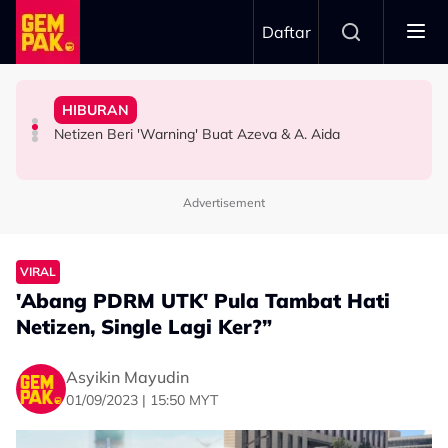
Skip to main content
Daftar
Orang Cakap..."
Doktor
Lagu Ogy, Tak Mahu Ada Perbandingan - "Saya Tak Nak
Idris: “Masa Dapat Call, Ingat Jemput Jadi Penonton”
HIBURAN
Bawa Anak Ke Klinik, Syasya Rizal Terkejut Dikenali
Kilauan Emas Selebriti: Fazlina Ahmad Daud Elak Nyanyi
Sanggup ‘Battle’ Beli Tiket Gema Bumantara, Noraniza
Netizen Beri 'Warning' Buat Azeva & A. Aida
HIBURAN
SELEBRITI
HIBURAN
Advertisement
VIRAL
'Abang PDRM UTK' Pula Tambat Hati
Netizen, Single Lagi Ker?”
Asyikin Mayudin
01/09/2023 | 15:50 MYT