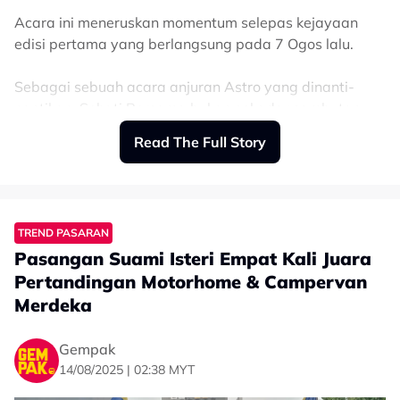
Acara ini meneruskan momentum selepas kejayaan
edisi pertama yang berlangsung pada 7 Ogos lalu.
Sebagai sebuah acara anjuran Astro yang dinanti-
nantikan, Sehati Bersama bukan sekadar sambutan
bulan kemerdekaan.
Read The Full Story
Ia adalah pentas ekspresi seni, gaya hidup dan
perpaduan merentasi sempadan budaya.
TREND PASARAN
Barisan selebriti popular bakal memeriahkan acara,
Pasangan Suami Isteri Empat Kali Juara
antaranya Meerqeen, Ben Amir, Nas-T, Glenn Yong,
Noryn Aziz, Alpha, Wani Kayrie, Niki Palikat, Arabella,
Pertandingan Motorhome & Campervan
Arena Wan, Uriah, C Kumaresan & Kritigah, Lokyi, Ali
Merdeka
dan ramai lagi.
Gempak
Pavilion KL akan bertukar menjadi pentas seni terbuka
14/08/2025 | 02:38 MYT
yang menyatukan fesyen, hiburan dan semangat