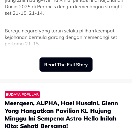
Dunia 2025 di Perancis dengan kemenangan straight
set 21-15, 21-14.
Beregu negara yang turun selaku pilihan keempat
kejohanan bermula garang dengan memenangi set
pertama 21-15.
Set kedua berlangsung lebih sengit apabila beregu
Read The Full Story
kedua dunia, Zhen Bang-Ya Xin cuba bangkit tetapi
berjaya dihalang Tang Jie-Ee Wei sebelum merangkul
kemenangan dengan keputusan 21-14 dalam tempoh
39 minit.
BUDAYA POPULAR
Meerqeen, ALPHA, Hael Husaini, Glenn
Sebagai rekod, kilauan pingat terakhir diraih beregu
Yong Hangatkan Pavilion KL Hujung
campuran negara menerusi Koo Kien Keat–Wong Pei
Minggu Ini Sempena Astro Hello Inilah
Tty yang membawa pulang gangsa dari Madrid pada
2006.
Kita: Sehati Bersama!