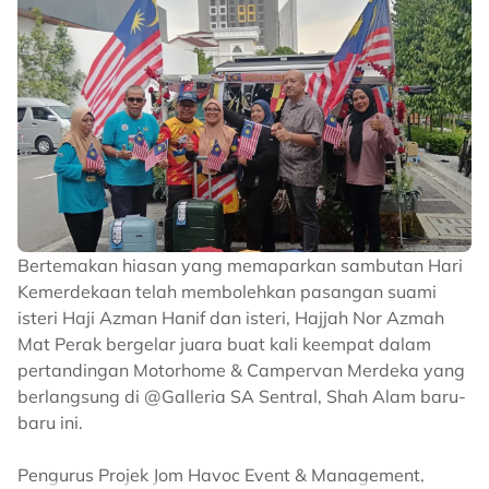
Merdeka.
Persembahan penuh gaya dijangka menjadi
pernyataan identiti, manakala sesi interaksi bersama
peminat serta pelbagai aktiviti interaktif akan
menambah meriah suasana.
Kempen tahunan Inilah KITA diteruskan dengan tema
Sehati Bersama sebagai simbol solidariti dalam
kepelbagaian. Ia mengangkat nilai kebersamaan
rakyat Malaysia yang hidup harmoni meskipun berbeza
Bertemakan hiasan yang memaparkan sambutan Hari
budaya, bahasa dan kepercayaan. Seni, budaya dan
Kemerdekaan telah membolehkan pasangan suami
hiburan menjadi jambatan yang menyatukan semua
isteri Haji Azman Hanif dan isteri, Hajjah Nor Azmah
lapisan masyarakat.
Mat Perak bergelar juara buat kali keempat dalam
pertandingan Motorhome & Campervan Merdeka yang
Pengunjung digalakkan hadir dengan busana
berlangsung di @Galleria SA Sentral, Shah Alam baru-
tradisional seperti kebaya dan Baju Kebangsaan
baru ini.
sebagai tanda penghormatan kepada warisan
budaya.
Pengurus Projek Jom Havoc Event & Management,