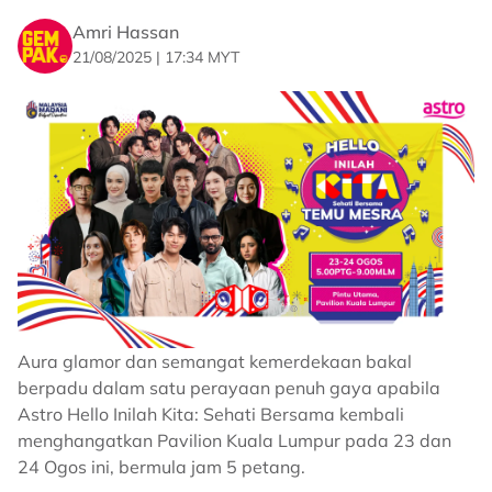
Sumber: Astro AWANI
Amri Hassan
21/08/2025 | 17:34 MYT
Related Topics
#Kejohanan Dunia BWF
#Merdeka
#Chen Tang Jie
#Toh Ee Wei
Aura glamor dan semangat kemerdekaan bakal
berpadu dalam satu perayaan penuh gaya apabila
Astro Hello Inilah Kita: Sehati Bersama kembali
menghangatkan Pavilion Kuala Lumpur pada 23 dan
24 Ogos ini, bermula jam 5 petang.