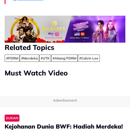
Related Topics
#PDRM
#Merdeka
#UTK
#Abang PDRM
#Calvin Lee
Must Watch Video
Advertisement
SUKAN
Kejohanan Dunia BWF: Hadiah Merdeka!