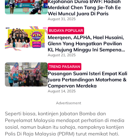
Kejohanan Dunia BWF: Hadiah
Merdeka! Chen Tang Jie–Toh Ee
Wei Muncul Juara Di Paris
August 31, 2025
BUDAYA POPULAR
Meerqeen, ALPHA, Hael Husaini,
Glenn Yong Hangatkan Pavilion
KL Hujung Minggu Ini Sempena
Astro Hello Inilah Kita: Sehati
August 21, 2025
Bersama!
TREND PASARAN
Pasangan Suami Isteri Empat Kali
Juara Pertandingan Motorhome &
Campervan Merdeka
August 14, 2025
Advertisement
Seperti biasa, kontinjen Jabatan Bomba dan
Penyelamat Malaysia mendapat perhatian di media
sosial, namun bukan itu sahaja, nampaknya kontijen
Polis Di Raja Malaysia (PDRM) turut memikat hati.