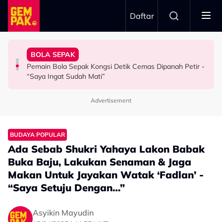
Skip to main content
Daftar
Kau Ini Nak Kena…”
Berkaitan Emosi…”
Buli - "Jangan Bagi Orang Pijak Kau"
Kesabaran Fasha Sandha Makin ‘Tipis’ - “Orang Macam
Dambaan Syurga 2026’ - “Kita Tahu Permasalah Banyak
BOLA SEPAK
Zila Bakarin Sebak, Anak Sulung Sering Jadi Mangsa
Dakwa Pelakon Tak Serik Datang Lewat Ke Set,
Anne Ngasri Terharu Jadi Panel Program ‘Bidadari
Pemain Bola Sepak Kongsi Detik Cemas Dipanah Petir -
SELEBRITI
HIBURAN
HIBURAN
“Saya Ingat Sudah Mati”
Advertisement
BUDAYA POPULAR
Ada Sebab Shukri Yahaya Lakon Babak
Buka Baju, Lakukan Senaman & Jaga
Makan Untuk Jayakan Watak ‘Fadlan’ -
“Saya Setuju Dengan…”
Asyikin Mayudin