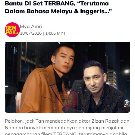
waktu untuk memahami skrip ini dan belajar dialek.
Bantu Di Set TERBANG, “Terutama
Dalam Bahasa Melayu & Inggeris…”
“Saya buat hampir 20 video, malah pernah merasa
putus asa dan hanya berserah sahaja. Tetapi ternyata
mereka percaya bahawa saya boleh melakukannya
Mya Amri
dan kemudian saya dapat tawaran watak ini,” ujarnya.
10/07/2026 | 14:06 MYT
Adipati berkata demikian ketika ditemui pada sidang
media dan tayangan filem berkenaan yang
berlangsung di TGV, KLCC baru-baru ini.
Pelakon, Jack Tan mendedahkan aktor Zizan Razak dan
Namron banyak membantunya sepanjang menjalani
penggambaran filem TERBANG, terutamanya apabila