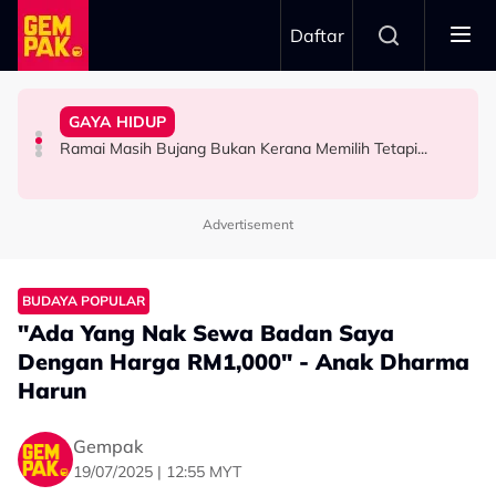
Skip to main content
Daftar
Malaysia”
Lengkap – “Dia Pelakon Kedua Paling Tampan Di
“Bila Saya Cakap Dengan Lisa Nak Buat…”
Hubungan Sebenar Dengan Idris Khan
GAYA HIDUP
M. Nasir Pilih Aliff Aziz Jadi Mansur Sebab Pakej
Impian Yusry Untuk Dikenali Sebagai Penyanyi Rock -
Ramai Sangka Adik-Beradik, Ali Reza Akhirnya Dedah
Ramai Masih Bujang Bukan Kerana Memilih Tetapi...
HIBURAN
HIBURAN
HIBURAN
Advertisement
BUDAYA POPULAR
"Ada Yang Nak Sewa Badan Saya
Dengan Harga RM1,000" - Anak Dharma
Harun
Gempak
19/07/2025 | 12:55 MYT