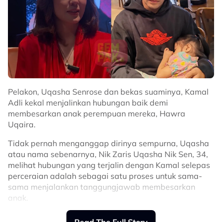
Pelakon, Uqasha Senrose dan bekas suaminya, Kamal
Adli kekal menjalinkan hubungan baik demi
membesarkan anak perempuan mereka, Hawra
Uqaira.
Tidak pernah menganggap dirinya sempurna, Uqasha
atau nama sebenarnya, Nik Zaris Uqasha Nik Sen, 34,
melihat hubungan yang terjalin dengan Kamal selepas
perceraian adalah sebagai satu proses untuk sama-
sama menjalankan tanggungjawab membesarkan
anak.
“Saya tak cakap diri saya ni baik, saya anggap ini