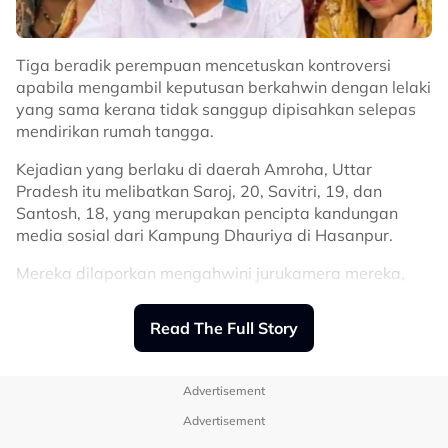
@hhusnahelmy
life was so different then.
Tiga beradik perempuan mencetuskan kontroversi
apabila mengambil keputusan berkahwin dengan lelaki
♬ original sound - alinakaymusic
yang sama kerana tidak sanggup dipisahkan selepas
mendirikan rumah tangga.
Kejadian yang berlaku di daerah Amroha, Uttar
Pradesh itu melibatkan Saroj, 20, Savitri, 19, dan
Santosh, 18, yang merupakan pencipta kandungan
media sosial dari Kampung Dhauriya di Hasanpur.
Mereka dilaporkan mengahwini jurukamera mereka,
Vikas, dalam satu upacara di Kuil Chamunda Mata
pada 17 Julai lalu.
Read The Full Story
Rakaman majlis tersebut mula tular baru-baru ini,
sekali gus mengundang pelbagai reaksi termasuk
Advertisement
bantahan daripada beberapa pertubuhan Hindu.
Advertisement
Dalam video berkenaan, Vikas dilihat menyapukan