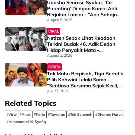
Uqasha Senrose Syukur, ‘Co-
Parenting’ Dengan Kamal Adli
Berjalan Lancar - “Apa Sahaja
Untuk Uqaira, Kami Cuba Yang
August 5, 2026
Terbaik”
VIRAL
Netizen Sebak Lihat Keadaan
Terkini Budak 46, Adik Dedah
Hidap Penyakit Mata -
“Penglihatan Dia Memang Slowly
August 1, 2026
Makin Tak Nampak…”
BERITA
Tak Mahu Berpisah, Tiga Beradik
Pilih Kahwini Lelaki Sama -
“Sentiasa Bersama Sejak Kecil,
Tak Dapat Bayangkan Hidup
July 27, 2026
Berjauhan”
Related Topics
#Viral
#Anak
#Kerja
#Tawaran
#Tak Senonoh
#Dharma Harun
#Muhammad Al-Syafiq