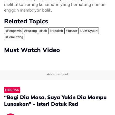
melibatkan orang kenamaan yang berhutang namun
enggan membayar balik.
Related Topics
#Pengemis
#Hutang
#Hak
#Hipokrit
#Tuntut
#Aliff Syukri
#Pemiutang
Must Watch Video
Advertisement
HIBURAN
“Bagi Dia Masa, Saya Yakin Dia Mampu
Lunaskan” - Isteri Datuk Red