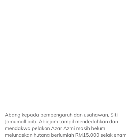
tertunggak.
“Kepada orang-orang yang pernah saya berhutang
atau syarikat saya pernah hutang, saya nak
tanggungjawab.
“Kalau kalian tak dapat hubungi saya, kalian cari saja
saya dekat akaun ini. Ada nombor telefon saya.
Contact saya, bagi tahu berapa lagi yang syarikat tak
selesaikan. Saya cuba terbaim untuk selesaikan,”
katanya.
Menganggap apa yang berlaku sebagai satu ujian
daripada Allah SWT, Siti berkata dia akan terus
berusaha menyelesaikan segala komitmen yang
tertunggak selagi termampu.
Siti turut memohon maaf kepada mana-mana pihak
Abang kepada pempengaruh dan usahawan, Siti
yang pernah berurusan dengannya sekiranya terdapat
Jamumall iaitu Abiejam tampil mendedahkan dan
sebarang kesilapan mahupun kekurangan sepanjang
mendakwa pelakon Azar Azmi masih belum
mereka bekerjasama.
melunaskan hutang berjumlah RM15,000 sejak enam