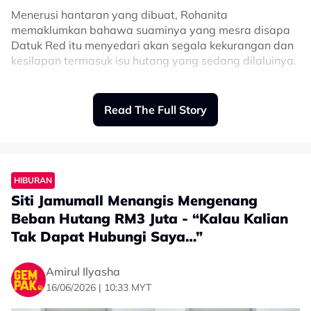
Menerusi hantaran yang dibuat, Rohanita
memaklumkan bahawa suaminya yang mesra disapa
Datuk Red itu menyedari akan segala kekurangan dan
kesilapan termasuk isu hutang yang sedang dilaluinya.
Malah, dia sendiri melihat kesungguhan Datuk Red
yang disifatkan sebagai seorang yang tidak pernah
Read The Full Story
berhenti berusaha untuk melunaskan segala hutang
yang dihadapinya.
“Dia tahu dia seorang yang bankrup, dia tahu dia
seorang bapa yang gagal, dia tahu dia banyak hutang,
HIBURAN
dia tahu ramai membenci dia.
Siti Jamumall Menangis Mengenang
“Dia cakap dengan saya, malu nak kahwin dengan
Beban Hutang RM3 Juta - “Kalau Kalian
saya.
Tak Dapat Hubungi Saya…”
“Tapi saya nampak usaha dia. Saya tak ada bagi dia
Amirul Ilyasha
duit. Setiap hari dia akan cakap, ‘Abang nak bayar
16/06/2026 | 10:33 MYT
hutang.’