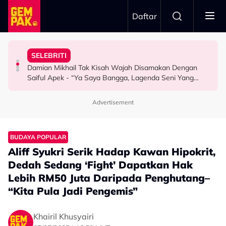
Skip to main content
Daftar
Rehat..."
Depan Keluarga…”
Serbaneka Di Thailand
Aming Dah Mula Projek Baharu - "Tolong Suruh Dia
Dedah Sikap Yad-Z - “Budak Yang Tak Pernah Nangis
Jadi Inspirasi, Produk Lokal Bakal Masuk 20,000 Kedai
SELEBRITI
Baru Catat Jualan RM2 Juta, Kawan Baik Dedah Khairul
Menangis Atas Pentas Terkenang Arwah Ibu, Kakak
#FoodiesLife: Teh Tarik, Onde Onde & Bandung Laici
Damian Mikhail Tak Kisah Wajah Disamakan Dengan
SELEBRITI
SELEBRITI
FOODIES LIFE
Saiful Apek - “Ya Saya Bangga, Lagenda Seni Yang
Cukup…”
Advertisement
BUDAYA POPULAR
Aliff Syukri Serik Hadap Kawan Hipokrit,
Dedah Sedang ‘Fight’ Dapatkan Hak
Lebih RM50 Juta Daripada Penghutang–
“Kita Pula Jadi Pengemis”
Khairil Khusyairi