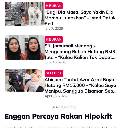
HIBURAN
“Bagi Dia Masa, Saya Yakin Dia
Mampu Lunaskan” - Isteri Datuk
Red
July 7, 2026
HIBURAN
Siti Jamumall Menangis
Mengenang Beban Hutang RM3
Juta - “Kalau Kalian Tak Dapat
Hubungi Saya…”
June 16, 2026
SELEBRITI
Abiejam Tuntut Azar Azmi Bayar
Hutang RM15,000 - “Kalau Saya
Menipu, Sanggup Disaman Sebab
Ada Bukti”
April 15, 2026
Advertisement
Enggan Percaya Rakan Hipokrit