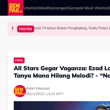
Skip to main content
Utama
Video
Rancangan
Gempak Most Wanted
HIBURAN
BERITA
HIBURAN
FESYEN
Tertelan Serpihan Lidi Sate, Wanita Saman Singa
“Saya Memang Suka Gaya Streetwear…” - Eza
Permintaan Aneh Jared Leto Di Lokasi, Minta
VIRAL
All Stars Gegar Vaganza: Ezad 
Tanya Mana Hilang Melodi? - “N
Amri Hassan
05/11/2023 | 22:31 MYT