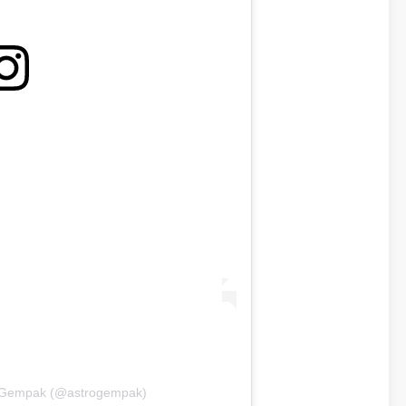
o Gempak (@astrogempak)