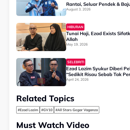
Rantai, Seluar Pendek & Ba
August 3, 2026
HIBURAN
Tunai Haji, Ezad Exists Sifatkan Populariti & Duit Ti
Allah
May 19, 2026
SELEBRITI
Ezad Lazim Syukur Diberi Pe
“Sedikit Risau Sebab Tak P
April 24, 2026
Related Topics
#Ezad Lazim
#GV10
#All Stars Gegar Vaganza
Must Watch Video