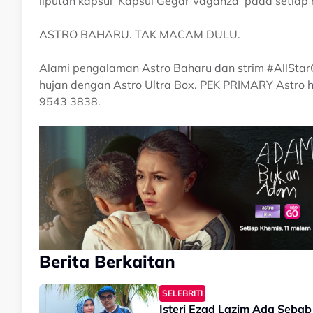
liputan kapsul ‘Kapsul Gegar Vaganza’ pada setiap 
ASTRO BAHARU. TAK MACAM DULU.
Alami pengalaman Astro Baharu dan strim #AllS
hujan dengan Astro Ultra Box. PEK PRIMARY Astro
9543 3838.
Berita Berkaitan
SELEBRITI
Isteri Ezad Lazim Ada Seba