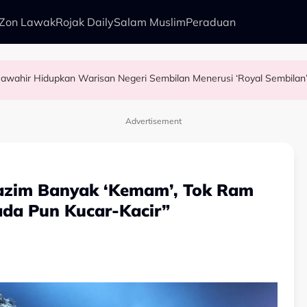
Zon Lawak
Rojak Daily
Salam Muslim
Peraduan
Usia 74 tahun Bukan Penghalang, Tunku Puteri Jawahir Hidupkan Warisan Negeri Sembilan Menerusi ‘Royal Sembila
pore Airlines
idi Aziz
 Nelayan Tangkap Ikan Segar Setiap Hari
Advertisement
Lazim Banyak ‘Kemam’, Tok Ram
ada Pun Kucar-Kacir”