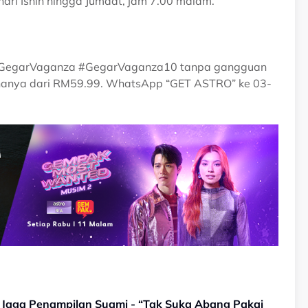
hari Isnin hingga Jumaat, jam 7.00 malam.
tarGegarVaganza #GegarVaganza10 tanpa gangguan
 hanya dari RM59.99. WhatsApp “GET ASTRO” ke 03-
b Jaga Penampilan Suami - “Tak Suka Abang Pakai