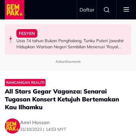
Skip to main content
Daftar
Airlines
Tangkap Ikan Segar Setiap Hari
FESYEN
“Saya Memang Suka Gaya Streetwear…” - Ezaidi Aziz
Tertelan Serpihan Lidi Sate, Wanita Saman Singapore
Permintaan Aneh Jared Leto Di Lokasi, Minta Nelayan
Usia 74 tahun Bukan Penghalang, Tunku Puteri Jawahir
HIBURAN
BERITA
HIBURAN
Hidupkan Warisan Negeri Sembilan Menerusi ‘Royal
Sembilan’
Advertisement
RANCANGAN REALITI
All Stars Gegar Vaganza: Senarai
Tugasan Konsert Ketujuh Bertemakan
Kau Ilhamku
Amri Hassan
31/10/2023 | 14:53 MYT