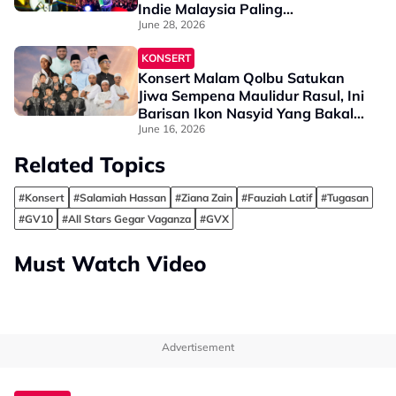
Indie Malaysia Paling
Berpengaruh Dekad Ini
June 28, 2026
KONSERT
Konsert Malam Qolbu Satukan
Jiwa Sempena Maulidur Rasul, Ini
Barisan Ikon Nasyid Yang Bakal
Membuat Persembahan
June 16, 2026
Related Topics
#Konsert
#Salamiah Hassan
#Ziana Zain
#Fauziah Latif
#Tugasan
#GV10
#All Stars Gegar Vaganza
#GVX
Must Watch Video
Advertisement