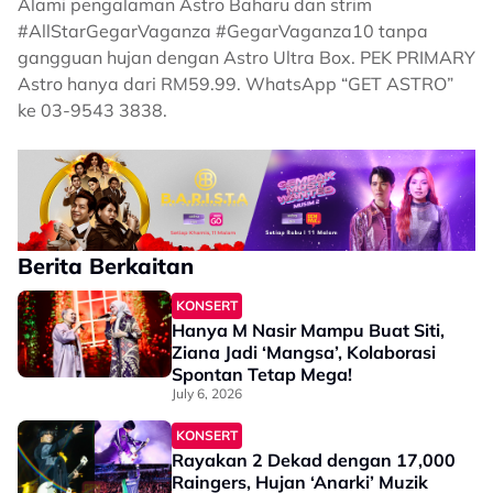
Alami pengalaman Astro Baharu dan strim
#AllStarGegarVaganza #GegarVaganza10 tanpa
gangguan hujan dengan Astro Ultra Box. PEK PRIMARY
Astro hanya dari RM59.99. WhatsApp “GET ASTRO”
ke 03-9543 3838.
Berita Berkaitan
KONSERT
Hanya M Nasir Mampu Buat Siti,
Ziana Jadi ‘Mangsa’, Kolaborasi
Spontan Tetap Mega!
July 6, 2026
KONSERT
Rayakan 2 Dekad dengan 17,000
Raingers, Hujan ‘Anarki’ Muzik