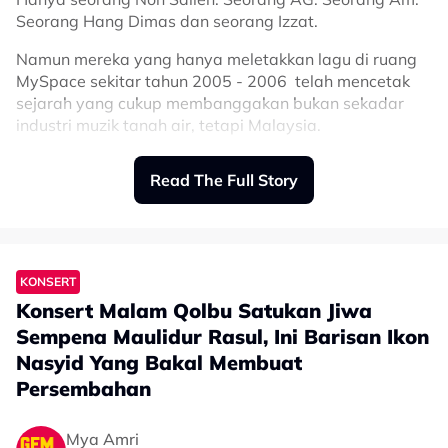
Seorang Hang Dimas dan seorang Izzat.
Namun mereka yang hanya meletakkan lagu di ruang
MySpace sekitar tahun 2005 - 2006 telah mencetak
sejarah yang cukup membanggakan bukan sekadar
industri muzik tanah air, tetapi Malaysia.
Lewat Konsert Hujan XX: Hujan 20 Tahun anjuran Icon
Read The Full Story
Ironi, M Nasir sudah mempunyai dua penyanyi
Entertainment, kugiran ini tidak perlu terlalu ‘keras’
jemputan iaitu Dato Awie dan Melly Goeslow yang
menjual jenama Hujan untuk menyeru gerombolan
diterbangkan dari Indonesia dengan persembahan
peminat atau Raingers sehingga 17108 orang
tidak kurang hebat.
membuat Stadium Hoki, Bukit Jalil, padat sepadat-
padatnya.
KONSERT
Konsert Malam Qolbu Satukan Jiwa
Sempena Maulidur Rasul, Ini Barisan Ikon
Nasyid Yang Bakal Membuat
Persembahan
Mya Amri