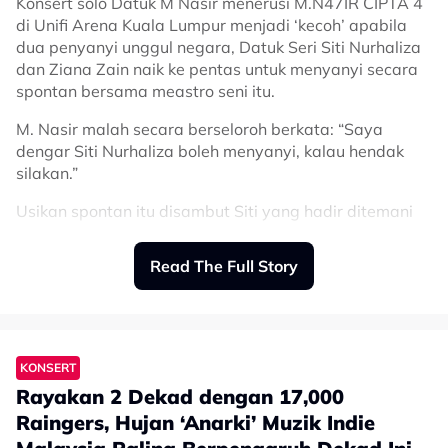
Konsert solo Datuk M Nasir menerusi M.N47IR CIPTA 4
di Unifi Arena Kuala Lumpur menjadi ‘kecoh’ apabila
dua penyanyi unggul negara, Datuk Seri Siti Nurhaliza
dan Ziana Zain naik ke pentas untuk menyanyi secara
spontan bersama meastro seni itu.
M. Nasir malah secara berseloroh berkata: “Saya
dengar Siti Nurhaliza boleh menyanyi, kalau hendak
silakan.”
Usikan spontan itu disambut Siti yang hadir ditemani
suami, Datuk Khalid Muhamad Jiwa selepas seluruh
stadium juga bersorak untuk melihat kolaborasi dua
Read The Full Story
figura hebat tanah air.
Dengan santun dan sporting, Siti sempat mengakui
tidak boleh menolak ajakan M Nasir kerana beliau
seorang legenda yang dihormati dan disegani.
KONSERT
Rayakan 2 Dekad dengan 17,000
“Demi seorang lagenda yang saya hormati dan hari
ulang tahunnya hari ini, saya sudi menyanyi.
Raingers, Hujan ‘Anarki’ Muzik Indie