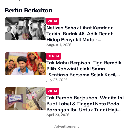
Berita Berkaitan
VIRAL
Netizen Sebak Lihat Keadaan
Terkini Budak 46, Adik Dedah
Hidap Penyakit Mata -
“Penglihatan Dia Memang Slowly
August 1, 2026
Makin Tak Nampak…”
BERITA
Tak Mahu Berpisah, Tiga Beradik
Pilih Kahwini Lelaki Sama -
“Sentiasa Bersama Sejak Kecil,
Tak Dapat Bayangkan Hidup
July 27, 2026
Berjauhan”
VIRAL
Tak Pernah Berjauhan, Wanita Ini
Buat Label & Tinggal Nota Pada
Barangan Ibu Untuk Tunai Haji
Buat Netizen Sebak - “Mak Ini
April 23, 2026
Coklat, Makan Untuk Lapik Perut
Advertisement
Tau…”