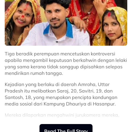
affiliate dekat vtt dia okay.
“Dia memang tak pernah
disclose
dekat orang pun
pasal ni, doakan dia sihat sihat selalu okay,” kongsinya.
@hhusnahelmy
life was so different then.
Tiga beradik perempuan mencetuskan kontroversi
apabila mengambil keputusan berkahwin dengan lelaki
♬ original sound - alinakaymusic
yang sama kerana tidak sanggup dipisahkan selepas
mendirikan rumah tangga.
Kejadian yang berlaku di daerah Amroha, Uttar
Pradesh itu melibatkan Saroj, 20, Savitri, 19, dan
Santosh, 18, yang merupakan pencipta kandungan
media sosial dari Kampung Dhauriya di Hasanpur.
Mereka dilaporkan mengahwini jurukamera mereka,
Vikas, dalam satu upacara di Kuil Chamunda Mata
pada 17 Julai lalu.
Read The Full Story