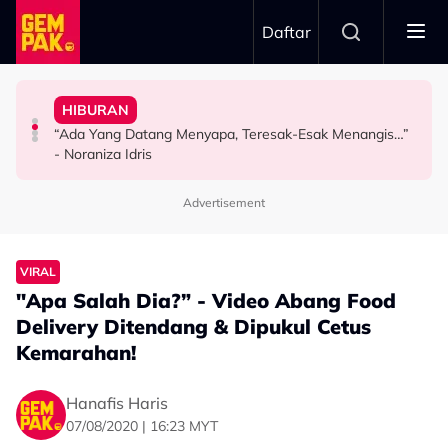
Skip to main content
Daftar
Pertama & Momen Sangat Bererti…”
Kurang Dua Minit
Jangan Terlalu Campuri Urusan Rumah Tangga Anak
Pesawat Mendarat - “Boleh Jadi Itu Pengalaman
HIBURAN
Khairul Aming Raih Jualan Lebih RM2 Juta Dalam
“Biarlah Mereka Yang Pilih” - Jinggo Nasihat Ibu Bapa
Atta Halilintar Tegur Individu Perlekeh Orang Rakam
“Ada Yang Datang Menyapa, Teresak-Esak Menangis…”
HIBURAN
SELEBRITI
SELEBRITI
- Noraniza Idris
Advertisement
VIRAL
"Apa Salah Dia?” - Video Abang Food
Delivery Ditendang & Dipukul Cetus
Kemarahan!
Hanafis Haris
07/08/2020 | 16:23 MYT