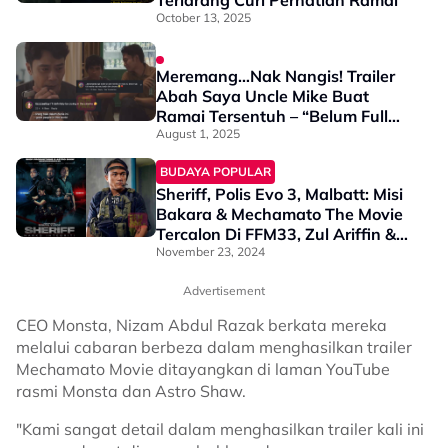
Terlarang Curi Perhatian Ramai
October 13, 2025
Meremang…Nak Nangis! Trailer
Abah Saya Uncle Mike Buat
Ramai Tersentuh – “Belum Full
Movie Lagi Ni…”
August 1, 2025
BUDAYA POPULAR
Sheriff, Polis Evo 3, Malbatt: Misi
Bakara & Mechamato The Movie
Tercalon Di FFM33, Zul Ariffin &
Shahiezy Sam Bersaing Dalam
November 23, 2024
Kategori Sama
Advertisement
CEO Monsta, Nizam Abdul Razak berkata mereka
melalui cabaran berbeza dalam menghasilkan trailer
Mechamato Movie ditayangkan di laman YouTube
rasmi Monsta dan Astro Shaw.
"Kami sangat detail dalam menghasilkan trailer kali ini