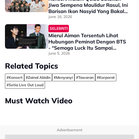
Jiwa Sempena Maulidur Rasul, Ini
Barisan Ikon Nasyid Yang Bakal
Membuat Persembahan
June 16, 2026
SELEBRITI
Mierul Aiman Tersentuh Lihat
Hubungan Peminat Dengan BTS
- “Semoga Luck Itu Sampai
Kepada Yang Betul Menghargai
June 5, 2026
Muzik Mereka”
Related Topics
#Konsert
#Zainal Abidin
#Menyanyi
#Tawaran
#Korporat
#Setia Live Out Loud
Must Watch Video
Advertisement