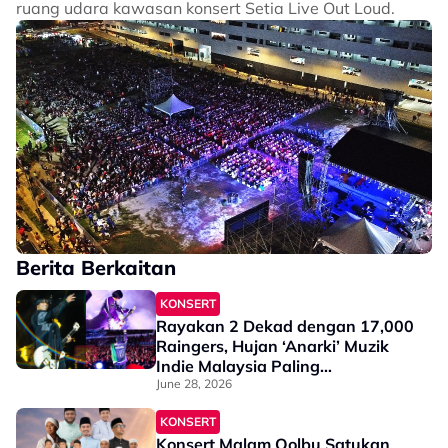
ruang udara kawasan konsert Setia Live Out Loud.
Berita Berkaitan
KONSERT
Rayakan 2 Dekad dengan 17,000
Raingers, Hujan ‘Anarki’ Muzik
Indie Malaysia Paling
Berpengaruh Dekad Ini
June 28, 2026
KONSERT
Konsert Malam Qolbu Satukan