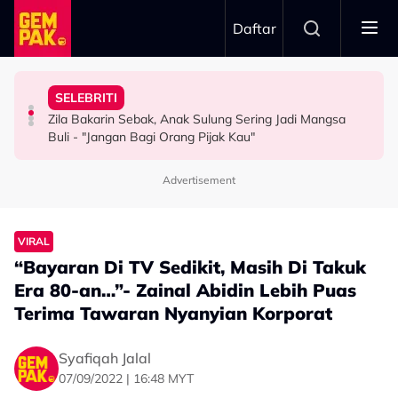
Skip to main content
Daftar
Kau Ini Nak Kena…”
Rahman
Kesabaran Fasha Sandha Makin ‘Tipis’ - “Orang Macam
“Saya Ingat Sudah Mati”
SELEBRITI
“Kalau Dulu, Masa Mandi Selalu Nampak…” - Zoey
Dakwa Pelakon Tak Serik Datang Lewat Ke Set,
Pemain Bola Sepak Kongsi Detik Cemas Dipanah Petir -
Zila Bakarin Sebak, Anak Sulung Sering Jadi Mangsa
HIBURAN
HIBURAN
BOLA SEPAK
Buli - "Jangan Bagi Orang Pijak Kau"
Advertisement
VIRAL
“Bayaran Di TV Sedikit, Masih Di Takuk
Era 80-an…”- Zainal Abidin Lebih Puas
Terima Tawaran Nyanyian Korporat
Syafiqah Jalal
07/09/2022 | 16:48 MYT