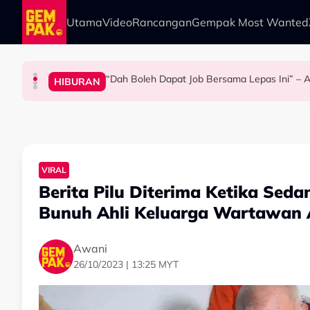
Skip to main content
Utama
Video
Rancangan
Gempak Most Wanted
“Dah Boleh Dapat Job Bersama Lepas Ini” – A
HIBURAN
SELEBRITI
BERITA
HIBURAN
Kasihnya Ibu, Ikan Lumba-Lumba Enggan Tingg
Bawa Anak Ke Klinik, Syasya Rizal Terkejut Di
Michelle Yeoh Dinobatkan ‘Tokoh Perfileman A
VIRAL
Berita Pilu Diterima Ketika Sed
Bunuh Ahli Keluarga Wartawan A
Awani
26/10/2023 | 13:25 MYT