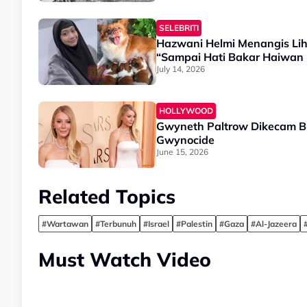
SELEBRITI
Hazwani Helmi Menangis Li
“Sampai Hati Bakar Haiwan
July 14, 2026
HOLLYWOOD
Gwyneth Paltrow Dikecam Bint
Gwynocide
June 15, 2026
Related Topics
#Wartawan
#Terbunuh
#Israel
#Palestin
#Gaza
#Al-Jazeera
Must Watch Video