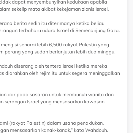
li tidak dapat menyembunyikan kedukaan apabila
alam sekelip mata akibat kekejaman zionis Israel.
na berita sedih itu diterimanya ketika beliau
rangan terbaharu udara Israel di Semenanjung Gaza.
mengisi senarai lebih 6,500 rakyat Palestin yang
am perang yang sudah berlanjutan lebih dua minggu.
hdouh diserang oleh tentera Israel ketika mereka
s diarahkan oleh rejim itu untuk segera meninggalkan
agian daripada sasaran untuk membunuh wanita dan
an serangan Israel yang mensasarkan kawasan
mi (rakyat Palestin) dalam usaha penaklukan.
ngan mensasarkan kanak-kanak,” kata Wahdouh.