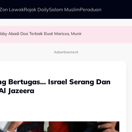
Zon Lawak
Rojak Daily
Salam Muslim
Peraduan
bby Abadi Doa Terbaik Buat Marissa, Munir
alkan Anak Yang Sudah Mati
kenali Doktor
sia Tahun Ini’ Di BIFF
Advertisement
ang Bertugas… Israel Serang Dan
l Jazeera