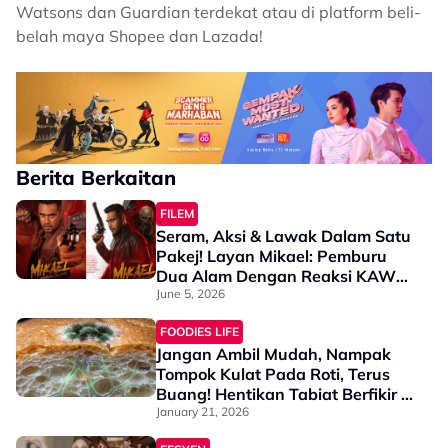
Watsons dan Guardian terdekat atau di platform beli-
belah maya Shopee dan Lazada!
Berita Berkaitan
FILEM
Seram, Aksi & Lawak Dalam Satu
Pakej! Layan Mikael: Pemburu
Dua Alam Dengan Reaksi KAW
Bersama Alicafe
June 5, 2026
FOODIES LIFE
Jangan Ambil Mudah, Nampak
Tompok Kulat Pada Roti, Terus
Buang! Hentikan Tabiat Berfikir -
“Bahagian Hijau Tu Je, Lain Boleh
January 21, 2026
Makan”