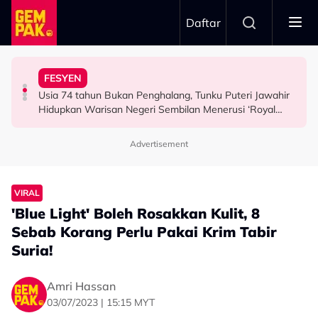
Skip to main content
Daftar
Airlines
Tangkap Ikan Segar Setiap Hari
FESYEN
“Saya Memang Suka Gaya Streetwear…” - Ezaidi Aziz
Tertelan Serpihan Lidi Sate, Wanita Saman Singapore
Permintaan Aneh Jared Leto Di Lokasi, Minta Nelayan
Usia 74 tahun Bukan Penghalang, Tunku Puteri Jawahir
HIBURAN
BERITA
HIBURAN
Hidupkan Warisan Negeri Sembilan Menerusi ‘Royal
Sembilan’
Advertisement
VIRAL
'Blue Light' Boleh Rosakkan Kulit, 8
Sebab Korang Perlu Pakai Krim Tabir
Suria!
Amri Hassan
03/07/2023 | 15:15 MYT