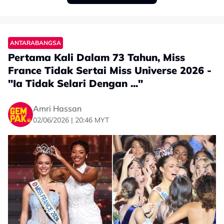
luar biasa, skuad Didier Deschamps akhirnya tewas 4-
skuad termasuk penyerang utama, Erling Haaland bagi
6 kepada England.
memastikan pemain kekal dengan diet kebiasaan
mereka.
Namun kekalahan itu gagal menenggelamkan rekod
yang dicipta oleh Mbappe.
ANTARABANGSA
“Matlamat utama adalah memastikan pemain kekal
Pertama Kali Dalam 73 Tahun, Miss
dengan makanan yang mereka biasa makan sejak kecil
Pada usia 27 tahun, beliau kini berdiri sendirian di
France Tidak Sertai Miss Universe 2026 -
supaya prestasi tidak terjejas,” menurut akhbar
puncak senarai penjaring terbanyak Piala Dunia.
"Ia Tidak Selari Dengan ..."
Perancis, Le Parisien.
Lebih mengagumkan, beliau masih mempunyai masa
Dalam perkembangan sama, Argentina turut menjadi
yang panjang untuk terus melebarkan jurang rekod
Amri Hassan
perhatian apabila dilaporkan membawa kira-kira
tersebut.
02/06/2026 | 20:46 MYT
900kg daging lembu ke Amerika Syarikat sebagai
Tidak ramai pemain mampu mengekalkan konsistensi
sebahagian tradisi pemakanan pasukan.
di pentas sebesar Piala Dunia.
Daging lembu itu digunakan untuk hidangan barbeku
Lebih sedikit yang mampu menjaringkan gol secara
yang menjadi sebahagian budaya skuad kebangsaan
berterusan dalam empat edisi kejohanan.
Argentina, amalan yang turut dilakukan ketika Piala
Dunia 2022 di Qatar.
Dan hampir tiada yang berjaya melakukannya pada
usia yang masih muda.
Sumber:
Sinar Harian
Perbandingan antara Mbappe dan Messi bukanlah