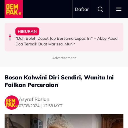
Skip to main content
Daftar
Doa Terbaik Buat Marissa, Munir
Doktor
BERITA
Bawa Anak Ke Klinik, Syasya Rizal Terkejut Dikenali
Pengantin Penat Sampai Tertidur Atas Pelamin
“Dah Boleh Dapat Job Bersama Lepas Ini” – Abby Abadi
Kasihnya Ibu, Ikan Lumba-Lumba Enggan Tinggalkan
HIBURAN
HIBURAN
ANTARABANGSA
Anak Yang Sudah Mati
Advertisement
Bosan Kahwini Diri Sendiri, Wanita Ini
Failkan Perceraian
Asyraf Roslan
07/09/2024 | 12:58 MYT