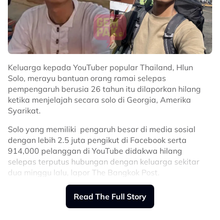
soala), kawan-kawan saha betul-betul nak faham
kehidupan saya sekarang,” katanya lagi.
Untuk rekod, Maryam selamat mendirikan rumah
tangga bersama suaminya yang merupakan
usahawan dan pempengaruh, Ryzal Ibrahim pada 15
Ogos 2019 di sebuah masjid di Korea Selatan.
Keluarga kepada YouTuber popular Thailand, Hlun
Solo, merayu bantuan orang ramai selepas
Hasil perkahwinan itu, mereka dikurniakan dua orang
pempengaruh berusia 26 tahun itu dilaporkan hilang
cahaya mata.
ketika menjelajah secara solo di Georgia, Amerika
Syarikat.
Sumber:
Threads
Solo yang memiliki pengaruh besar di media sosial
Related Topics
dengan lebih 2.5 juta pengikut di Facebook serta
914,000 pelanggan di YouTube didakwa hilang
#Maryam Younarae
#Islam
#Ryzal Ibrahim
#Korea Selatan
selepas terputus hubungan dengan keluarga sekitar
#Pempengaruh
dua minggu lalu, lapor The Bangkok Post.
Pempengaruh tersebut berada di Georgia dalam siri
Read The Full Story
jelajah solo dan konten pengembaraan keliling dunia
yang dihasilkan untuk platform media sosialnya.