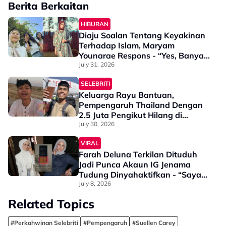
Berita Berkaitan
HIBURAN
Diaju Soalan Tentang Keyakinan
Terhadap Islam, Maryam
Younarae Respons - “Yes, Banyak
Perkara Berlaku Atas…”
July 31, 2026
SELEBRITI
Keluarga Rayu Bantuan,
Pempengaruh Thailand Dengan
2.5 Juta Pengikut Hilang di
Georgia
July 30, 2026
VIRAL
Farah Deluna Terkilan Dituduh
Jadi Punca Akaun IG Jenama
Tudung Dinyahaktifkan - “Saya
Tidak Tergamak & Sekejam Itu…”
July 8, 2026
Related Topics
#Perkahwinan Selebriti
#Pempengaruh
#Suellen Carey