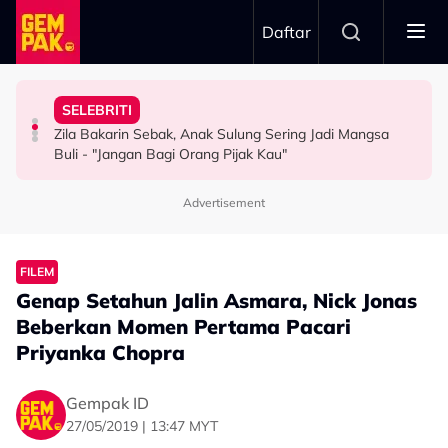
Skip to main content
Daftar
Kau Ini Nak Kena…”
Rahman
Kesabaran Fasha Sandha Makin ‘Tipis’ - “Orang Macam
“Saya Ingat Sudah Mati”
SELEBRITI
“Kalau Dulu, Masa Mandi Selalu Nampak…” - Zoey
Dakwa Pelakon Tak Serik Datang Lewat Ke Set,
Pemain Bola Sepak Kongsi Detik Cemas Dipanah Petir -
Zila Bakarin Sebak, Anak Sulung Sering Jadi Mangsa
HIBURAN
HIBURAN
BOLA SEPAK
Buli - "Jangan Bagi Orang Pijak Kau"
Advertisement
FILEM
Genap Setahun Jalin Asmara, Nick Jonas
Beberkan Momen Pertama Pacari
Priyanka Chopra
Gempak ID
27/05/2019 | 13:47 MYT