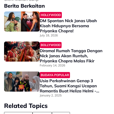
Berita Berkaitan
HOLLYWOOD
DM Spontan Nick Jonas Ubah
Kisah Hidupnya Bersama
Priyanka Chopra!
July 18, 2026
BOLLYWOOD
Diramal Rumah Tangga Dengan
Nick Jonas Akan Runtuh,
Priyanka Chopra Malas Fikir
February 14, 2026
BUDAYA POPULAR
Usia Perkahwinan Genap 3
Tahun, Suami Kongsi Ucapan
Romantis Buat Heliza Helmi -
“Setiap Detik Bersamamu Adalah
January 2, 2025
Nikmat Yang…”
Related Topics