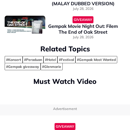
(MALAY DUBBED VERSION)
July 28, 2026
GIVEAWAY
Gempak Movie Night Out: Filem
The End of Oak Street
July 28, 2026
Related Topics
#Konsert
#Peraduan
#Hotel
#Festival
#Gempak Most Wanted
#Gempak giveaway
#Glenmarie
Must Watch Video
Advertisement
GIVEAWAY