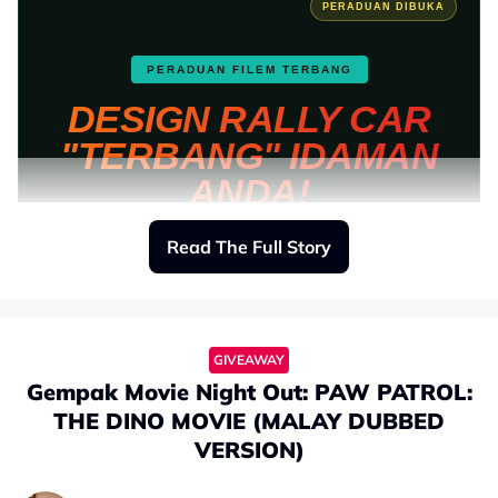
PERADUAN DIBUKA
PERADUAN FILEM TERBANG
DESIGN RALLY CAR
"TERBANG" IDAMAN
ANDA!
Sempena tayangan filem
TERBANG
, Astro Gempak cabar
Read The Full Story
korang mereka bentuk
rally car
idaman dan rakam prosesnya
dalam video.
HADIAH UTAMA
GIVEAWAY
RM 1,000
Gempak Movie Night Out: PAW PATROL:
THE DINO MOVIE (MALAY DUBBED
+ Jemputan Eksklusif ke Malam Gala Filem Terbang
VERSION)
▸
JADUAL PERLUMBAAN