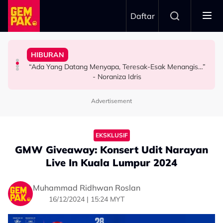
Skip to main content
Daftar
Pertama & Momen Sangat Bererti…”
Jangan Terlalu Campuri Urusan Rumah Tangga Anak
Pesawat Mendarat - “Boleh Jadi Itu Pengalaman
Kurang Dua Minit
HIBURAN
“Biarlah Mereka Yang Pilih” - Jinggo Nasihat Ibu Bapa
Atta Halilintar Tegur Individu Perlekeh Orang Rakam
Khairul Aming Raih Jualan Lebih RM2 Juta Dalam
“Ada Yang Datang Menyapa, Teresak-Esak Menangis…”
HIBURAN
SELEBRITI
SELEBRITI
- Noraniza Idris
Advertisement
EKSKLUSIF
GMW Giveaway: Konsert Udit Narayan
Live In Kuala Lumpur 2024
Muhammad Ridhwan Roslan
16/12/2024 | 15:24 MYT