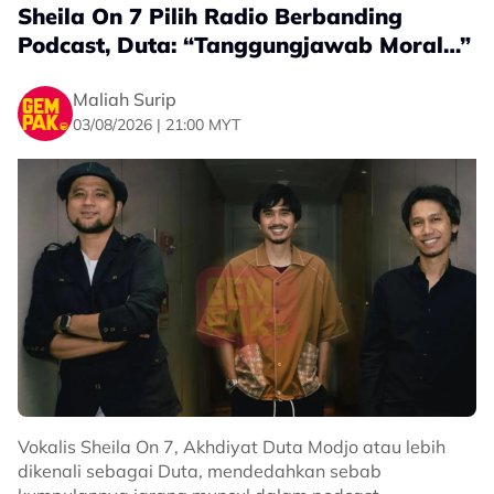
Sheila On 7 Pilih Radio Berbanding
Podcast, Duta: “Tanggungjawab Moral…”
Maliah Surip
03/08/2026 | 21:00 MYT
Vokalis Sheila On 7, Akhdiyat Duta Modjo atau lebih
dikenali sebagai Duta, mendedahkan sebab