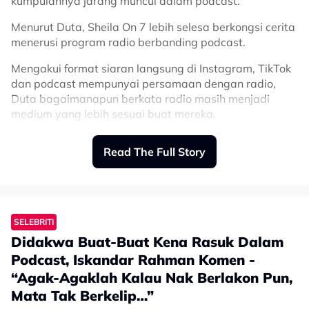
kumpulannya jarang muncul dalam podcast.
Menurut Duta, Sheila On 7 lebih selesa berkongsi cerita
menerusi program radio berbanding podcast.
Mengakui format siaran langsung di Instagram, TikTok
dan podcast mempunyai persamaan dengan radio,
Duta bagaimanapun berkata radio masih menjadi
medium yang lebih sesuai buat mereka.
"Sebenarnya lebih seronok bercerita di radio," katanya
Read The Full Story
menerusi video yang dimuat naik di akaun TikTok rasmi
Sheila On 7 seperti dilaporkan Kompas.
Duta menjelaskan, antara faktor utama mereka
memilih radio ialah kerana kandungannya dipantau
SELEBRITI
oleh Komisi Penyiaran Indonesia (KPI).
Didakwa Buat-Buat Kena Rasuk Dalam
"Radio dipantau oleh KPI. Bukan bermaksud apa yang
Podcast, Iskandar Rahman Komen -
dibincangkan perlu ikut peraturan. Sebenarnya banyak
“Agak-Agaklah Kalau Nak Berlakon Pun,
perkara boleh dikupas dengan lebih mendalam, tetapi
Mata Tak Berkelip…”
masih ada batas-batas tertentu yang