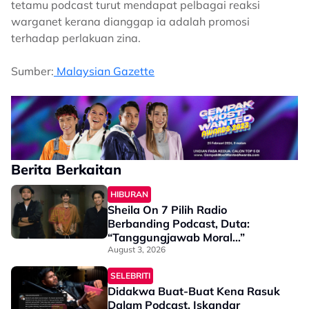
tetamu podcast turut mendapat pelbagai reaksi
warganet kerana dianggap ia adalah promosi
terhadap perlakuan zina.
Sumber:
Malaysian Gazette
Berita Berkaitan
HIBURAN
Sheila On 7 Pilih Radio
Berbanding Podcast, Duta:
“Tanggungjawab Moral…”
August 3, 2026
SELEBRITI
Didakwa Buat-Buat Kena Rasuk
Dalam Podcast, Iskandar