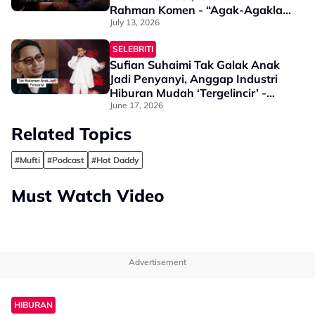
Rahman Komen - “Agak-Agaklah
Kalau Nak Berlakon Pun, Mata
July 13, 2026
Tak Berkelip…”
SELEBRITI
Sufian Suhaimi Tak Galak Anak
Jadi Penyanyi, Anggap Industri
Hiburan Mudah ‘Tergelincir’ -
“Kau Akan Buat Perkara Yang…”
June 17, 2026
Related Topics
#Mufti
#Podcast
#Hot Daddy
Must Watch Video
Advertisement
HIBURAN