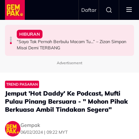
Skip to main content
Daftar
Bagi Peluang Selesaikan Dengan Baik Tapi…”
Doktor
Peguam, Dakwa Masih Belum Dapat Hak - “Saya Dah
HIBURAN
Bawa Anak Ke Klinik, Syasya Rizal Terkejut Dikenali
"Saya Ingat Sampai Bila-Bila..." - Hussain
Syida Melvin Serah Isu Hutang Syarikat Kepada
“Saya Tak Pernah Berbulu Macam Tu...” – Zizan Simpan
HIBURAN
HIBURAN
SELEBRITI
Misai Demi TERBANG
Advertisement
TREND PASARAN
Jemput 'Hot Daddy' Ke Podcast, Mufti
Pulau Pinang Bersuara - " Mohon Pihak
Berkuasa Ambil Tindakan Segera"
Gempak
06/02/2024 | 09:22 MYT