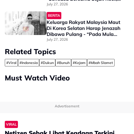
Tak Dapat Bayangkan Hidup
July 27, 2026
Berjauhan”
BERITA
Keluarga Rakyat Malaysia Maut
Di Korea Selatan Harap Jenazah
Dibawa Pulang - “Pada Mula
Memang Mahu Kebumi Di Sana
July 27, 2026
Tapi…”
Related Topics
#Viral
#Indonesia
#Dukun
#Bunuh
#Kejam
#Mbah Slamet
Must Watch Video
Advertisement
VIRAL
Netizen Sebak Lihat Keadaan Terkini