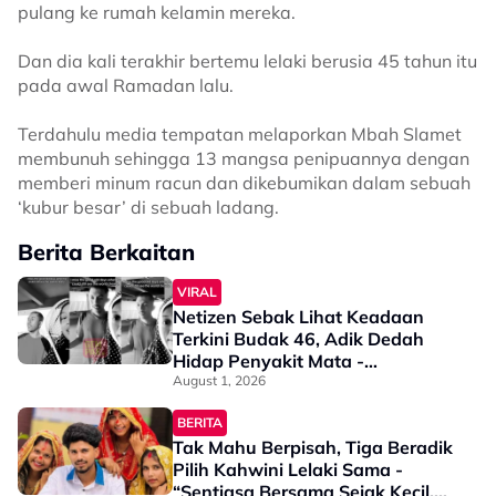
pulang ke rumah kelamin mereka.
Dan dia kali terakhir bertemu lelaki berusia 45 tahun itu
pada awal Ramadan lalu.
Terdahulu media tempatan melaporkan Mbah Slamet
membunuh sehingga 13 mangsa penipuannya dengan
memberi minum racun dan dikebumikan dalam sebuah
‘kubur besar’ di sebuah ladang.
Berita Berkaitan
VIRAL
Netizen Sebak Lihat Keadaan
Terkini Budak 46, Adik Dedah
Hidap Penyakit Mata -
“Penglihatan Dia Memang Slowly
August 1, 2026
Makin Tak Nampak…”
BERITA
Tak Mahu Berpisah, Tiga Beradik
Pilih Kahwini Lelaki Sama -
“Sentiasa Bersama Sejak Kecil,