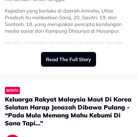
Kejadian yang berlaku di daerah Amroha, Uttar
Pradesh itu melibatkan Saroj, 20, Savitri, 19, dan
Santosh, 18, yang merupakan pencipta kandungan
media sosial dari Kampung Dhauriya di Hasanpur.
Mereka dilaporkan mengahwini jurukamera mereka,
Vikas, dalam satu upacara di Kuil Chamunda Mata
pada 17 Julai lalu.
Read The Full Story
Rakaman majlis tersebut mula tular baru-baru ini,
sekali gus mengundang pelbagai reaksi termasuk
bantahan daripada beberapa pertubuhan Hindu.
BERITA
Dalam video berkenaan, Vikas dilihat menyapukan
Keluarga Rakyat Malaysia Maut Di Korea
sindoor atau serbuk merah pada dahi setiap pengantin
perempuan selepas mereka selesai menjalani upacara
Selatan Harap Jenazah Dibawa Pulang -
Perkongsian tersebut nyata menyentuh hati netizen
perkahwinan mengikut adat Hindu.
“Pada Mula Memang Mahu Kebumi Di
yang selama ini mengenali Budak 46 sebagai seorang
Sana Tapi…”
individu yang sentiasa menghiburkan.
Tiada ahli keluarga daripada kedua-dua pihak dilihat
menghadiri majlis tersebut.
Rata-rata netizen turut menitipkan doa agar dia