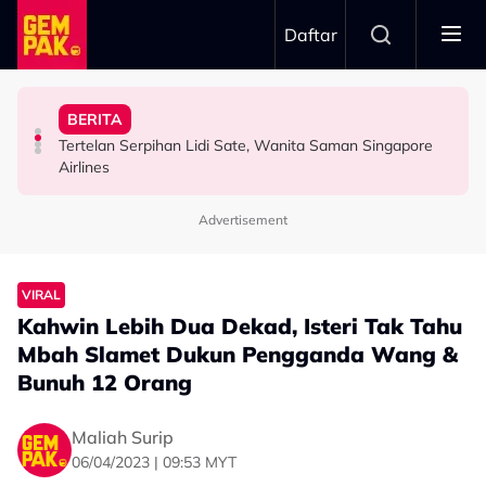
Skip to main content
Daftar
Sembilan’
Hidupkan Warisan Negeri Sembilan Menerusi ‘Royal
Tangkap Ikan Segar Setiap Hari
Penduduk Satu Flat Sebab Nenek Tak Mahu Pindah
BERITA
Usia 74 tahun Bukan Penghalang, Tunku Puteri Jawahir
Permintaan Aneh Jared Leto Di Lokasi, Minta Nelayan
Pernah Hidup Miskin Tegar, A$AP Bayar Sewa
Tertelan Serpihan Lidi Sate, Wanita Saman Singapore
FESYEN
HIBURAN
HIBURAN
Airlines
Advertisement
VIRAL
Kahwin Lebih Dua Dekad, Isteri Tak Tahu
Mbah Slamet Dukun Pengganda Wang &
Bunuh 12 Orang
Maliah Surip
06/04/2023 | 09:53 MYT