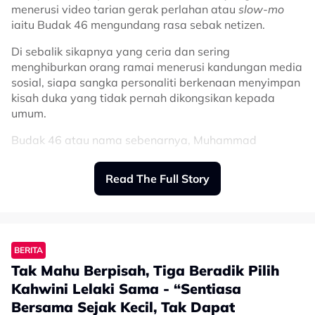
menerusi video tarian gerak perlahan atau
slow-mo
iaitu Budak 46 mengundang rasa sebak netizen.
Di sebalik sikapnya yang ceria dan sering
menghiburkan orang ramai menerusi kandungan media
sosial, siapa sangka personaliti berkenaan menyimpan
kisah duka yang tidak pernah dikongsikan kepada
umum.
Budak 46 atau nama sebenarnya, Muhammad
Ammarzulkha, difahamkan menghidap retinitis
pigmentosa, iaitu sejenis penyakit mata yang boleh
Read The Full Story
menyebabkan penglihatan merosot secara beransur-
ansur.
Perkara itu didedahkan oleh adiknya, Cuna, menerusi
ruangan komen pada video terbaharu yang dimuat
BERITA
naik di TikTok.
Tak Mahu Berpisah, Tiga Beradik Pilih
Menurut Cuna, abangnya kini berdepan masalah
Kahwini Lelaki Sama - “Sentiasa
penglihatan yang semakin merosot dari hari ke hari.
Bersama Sejak Kecil, Tak Dapat