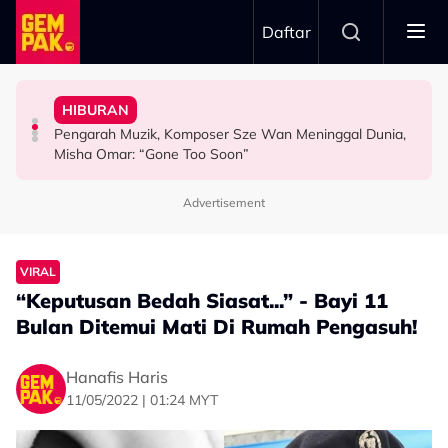
Skip to main content
Daftar
Pengantin - "Hari Ini Hari Yang Paling Sedih..."
Meninggal Dunia Sebelum Sempat Sahkan Lafaz
Gelagat Penari Ketika Praktis - "Memang Kena Jeling..."
"Ini Namanya Penyanyi Yang..."
HIBURAN
Tular Detik Pilu Di Majlis Pernikahan, Saksi Akad
Stacy Rindu Zaman Persembahan 'All Out', Kongsi
Bukan Penyanyi Ego, Adzrin Adzhar 'Back-Up' Awie -
Pengarah Muzik, Komposer Sze Wan Meninggal Dunia,
VIRAL
SELEBRITI
SELEBRITI
Misha Omar: “Gone Too Soon”
Advertisement
VIRAL
“Keputusan Bedah Siasat...” - Bayi 11
Bulan Ditemui Mati Di Rumah Pengasuh!
Hanafis Haris
11/05/2022 | 01:24 MYT