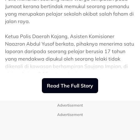
Jumaat kerana bertindak memukul seorang pemandu
yang merupakan pelajar sekolah akibat salah faham di
jalan raya.
Ketua Polis Daerah Kajang, Asisten Komisioner
Naazron Abdul Yusof berkata, pihaknya menerima satu
laporan daripada seorang pelajar berusia 17 tahun
yang mendakwa dipukul oleh seorang lelaki tidak
dikenali di kawasan berhampiran Saujana Impian, di
sini pada jam 2.15 petang hari yang sama.
Read The Full Story
Beliau berkata, hasil siasatan awal mendapati punca
kejadian adalah disebabkan perselisihan faham ketika
Advertisement
memandu antara pengadu dan suspek.
Advertisement
"Dalam kejadian ini, pengadu telah mendapatkan
rawatan di Hospital Kajang dan disahkan mengalami