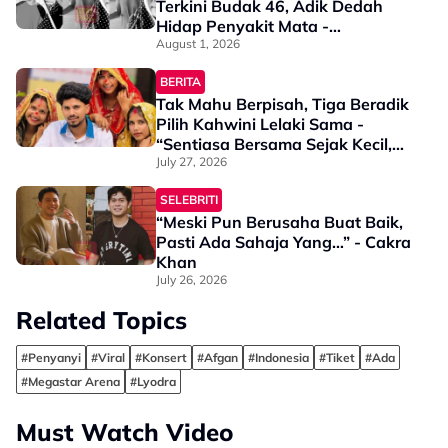
Terkini Budak 46, Adik Dedah
Hidap Penyakit Mata -
“Penglihatan Dia Memang Slowly
August 1, 2026
Makin Tak Nampak…”
BERITA
Tak Mahu Berpisah, Tiga Beradik
Pilih Kahwini Lelaki Sama -
“Sentiasa Bersama Sejak Kecil,
Tak Dapat Bayangkan Hidup
July 27, 2026
Berjauhan”
SELEBRITI
“Meski Pun Berusaha Buat Baik,
Pasti Ada Sahaja Yang…” - Cakra
Khan
July 26, 2026
Related Topics
#Penyanyi
#Viral
#Konsert
#Afgan
#Indonesia
#Tiket
#Ada
#Megastar Arena
#Lyodra
Must Watch Video