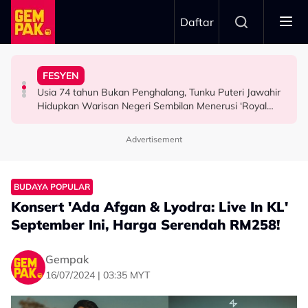
Skip to main content
Daftar
Airlines
Tangkap Ikan Segar Setiap Hari
FESYEN
“Saya Memang Suka Gaya Streetwear…” - Ezaidi Aziz
Tertelan Serpihan Lidi Sate, Wanita Saman Singapore
Permintaan Aneh Jared Leto Di Lokasi, Minta Nelayan
Usia 74 tahun Bukan Penghalang, Tunku Puteri Jawahir
HIBURAN
BERITA
HIBURAN
Hidupkan Warisan Negeri Sembilan Menerusi ‘Royal
Sembilan’
Advertisement
BUDAYA POPULAR
Konsert 'Ada Afgan & Lyodra: Live In KL'
September Ini, Harga Serendah RM258!
Gempak
16/07/2024 | 03:35 MYT