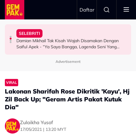
Skip to main content
Daftar
Rehat..."
Depan Keluarga…”
Serbaneka Di Thailand
Aming Dah Mula Projek Baharu - "Tolong Suruh Dia
Dedah Sikap Yad-Z - “Budak Yang Tak Pernah Nangis
Jadi Inspirasi, Produk Lokal Bakal Masuk 20,000 Kedai
SELEBRITI
Baru Catat Jualan RM2 Juta, Kawan Baik Dedah Khairul
Menangis Atas Pentas Terkenang Arwah Ibu, Kakak
#FoodiesLife: Teh Tarik, Onde Onde & Bandung Laici
Damian Mikhail Tak Kisah Wajah Disamakan Dengan
SELEBRITI
SELEBRITI
FOODIES LIFE
Saiful Apek - “Ya Saya Bangga, Lagenda Seni Yang
Cukup…”
Advertisement
VIRAL
Lakonan Sharifah Rose Dikritik 'Kayu', Hj
Zil Back Up; "Geram Artis Pakat Kutuk
Dia"
Zulaikha Yusof
17/05/2021 | 13:20 MYT