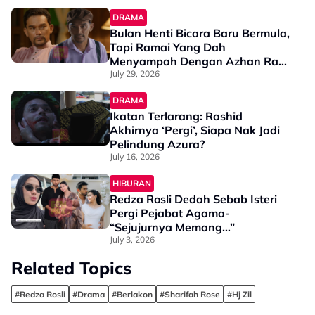
DRAMA
Bulan Henti Bicara Baru Bermula,
Tapi Ramai Yang Dah
Menyampah Dengan Azhan Rani
- “Kalau Dia Bawa Watak Suami
July 29, 2026
Menyakitkan Hati, Memang
DRAMA
Menjadi!”
Ikatan Terlarang: Rashid
Akhirnya ‘Pergi’, Siapa Nak Jadi
Pelindung Azura?
July 16, 2026
HIBURAN
Redza Rosli Dedah Sebab Isteri
Pergi Pejabat Agama-
“Sejujurnya Memang…”
July 3, 2026
Related Topics
#Redza Rosli
#Drama
#Berlakon
#Sharifah Rose
#Hj Zil