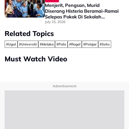
Menjerit, Pengsan, Murid
Diserang Histeria Beramai-Ramai
Selepas Pokok Di Sekolah
Ditebang
July 15, 2026
Related Topics
#Ugut
#Universiti
#Melaka
#Polis
#Rogol
#Pelajar
#Seks
Must Watch Video
Advertisement