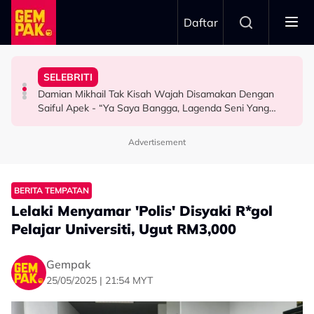
Skip to main content
Daftar
Rehat..."
Depan Keluarga…”
Serbaneka Di Thailand
Aming Dah Mula Projek Baharu - "Tolong Suruh Dia
Dedah Sikap Yad-Z - “Budak Yang Tak Pernah Nangis
Jadi Inspirasi, Produk Lokal Bakal Masuk 20,000 Kedai
SELEBRITI
Baru Catat Jualan RM2 Juta, Kawan Baik Dedah Khairul
Menangis Atas Pentas Terkenang Arwah Ibu, Kakak
#FoodiesLife: Teh Tarik, Onde Onde & Bandung Laici
Damian Mikhail Tak Kisah Wajah Disamakan Dengan
SELEBRITI
SELEBRITI
FOODIES LIFE
Saiful Apek - “Ya Saya Bangga, Lagenda Seni Yang
Cukup…”
Advertisement
BERITA TEMPATAN
Lelaki Menyamar 'Polis' Disyaki R*gol
Pelajar Universiti, Ugut RM3,000
Gempak
25/05/2025 | 21:54 MYT