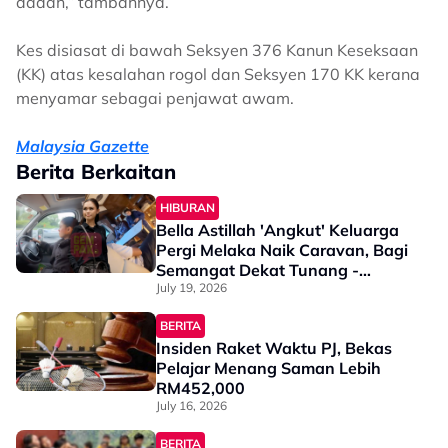
dadah,” tambahnya.
Kes disiasat di bawah Seksyen 376 Kanun Keseksaan
(KK) atas kesalahan rogol dan Seksyen 170 KK kerana
menyamar sebagai penjawat awam.
Malaysia Gazette
Berita Berkaitan
HIBURAN
Bella Astillah 'Angkut' Keluarga
Pergi Melaka Naik Caravan, Bagi
Semangat Dekat Tunang -
"Patutlah Bakal In Law..."
July 19, 2026
BERITA
Insiden Raket Waktu PJ, Bekas
Pelajar Menang Saman Lebih
RM452,000
July 16, 2026
BERITA