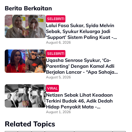
Berita Berkaitan
SELEBRITI
Lalui Fasa Sukar, Syida Melvin
Sebak, Syukur Keluarga Jadi
‘Support’ Sistem Paling Kuat -
“Tak Semua Orang Ada Kekuatan
August 6, 2026
Untuk…”
SELEBRITI
Uqasha Senrose Syukur, ‘Co-
Parenting’ Dengan Kamal Adli
Berjalan Lancar - “Apa Sahaja
Untuk Uqaira, Kami Cuba Yang
August 5, 2026
Terbaik”
VIRAL
Netizen Sebak Lihat Keadaan
Terkini Budak 46, Adik Dedah
Hidap Penyakit Mata -
“Penglihatan Dia Memang Slowly
August 1, 2026
Makin Tak Nampak…”
Related Topics