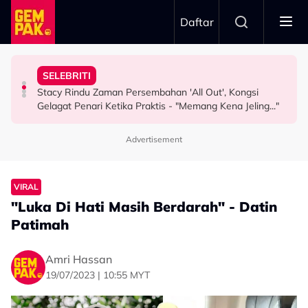
Skip to main content
Daftar
Misha Omar: “Gone Too Soon”
"Ini Namanya Penyanyi Yang..."
Nama…
SELEBRITI
Pengarah Muzik, Komposer Sze Wan Meninggal Dunia,
Bukan Penyanyi Ego, Adzrin Adzhar 'Back-Up' Awie -
Intan Najuwa Timang Anak Perempuan Kedua, Beri
Stacy Rindu Zaman Persembahan 'All Out', Kongsi
HIBURAN
SELEBRITI
HIBURAN
Gelagat Penari Ketika Praktis - "Memang Kena Jeling..."
Advertisement
VIRAL
"Luka Di Hati Masih Berdarah" - Datin
Patimah
Amri Hassan
19/07/2023 | 10:55 MYT