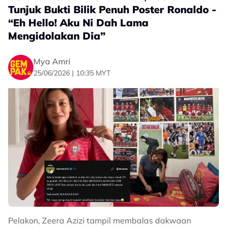
saya untuk tidur awal lepas happy dengan Portugal
Tunjuk Bukti Bilik Penuh Poster Ronaldo -
game,” coretnya.
“Eh Hello! Aku Ni Dah Lama
Mengidolakan Dia”
“Haters dok cakap lawan dengan Uzbek boleh menang.
Bukan isu lawan siapa tapi diorang main game diorang
sebenar,” luahnya.
Mya Amri
25/06/2026 | 10:35 MYT
Pada masa sama, Kamal turut menyatakan rasa
kagum terhadap legenda bola sepak dunia, Cristiano
Pelakon, Zeera Azizi tampil membalas dakwaan