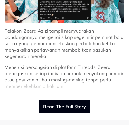
Pelakon, Zeera Azizi tampil menyuarakan
pandangannya mengenai sikap segelintir peminat bola
sepak yang gemar mencetuskan perbalahan ketika
menyaksikan perlawanan membabitkan pasukan
kegemaran mereka.
Menerusi perkongsian di platform Threads, Zeera
menegaskan setiap individu berhak menyokong pemain
atau pasukan pilihan masing-masing tanpa perlu
memperlekehkan pihak lain.
Menurut Zeera, ketika menyaksikan perlawanan
melibatkan Argentina, peminat seharusnya memberi
Read The Full Story
tumpuan kepada aksi pasukan itu dan bukannya
menggunakan peluang tersebut untuk mengkritik
pemain lain seperti Cristiano Ronaldo.