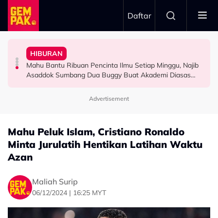
Skip to main content
Daftar
"Ini Namanya Penyanyi Yang..."
Nama…
Pernah Lupakan..." - Yassin Yahya
HIBURAN
Bukan Penyanyi Ego, Adzrin Adzhar 'Back-Up' Awie -
Intan Najuwa Timang Anak Perempuan Kedua, Beri
"Aku Ada Kisah Yang Satu Malaysia Pernah Tahu & Tak
Mahu Bantu Ribuan Pencinta Ilmu Setiap Minggu, Najib
SELEBRITI
HIBURAN
SELEBRITI
Asaddok Sumbang Dua Buggy Buat Akademi Diasas
Ustaz Wadi Annuar
Advertisement
Mahu Peluk Islam, Cristiano Ronaldo
Minta Jurulatih Hentikan Latihan Waktu
Azan
Maliah Surip
06/12/2024 | 16:25 MYT