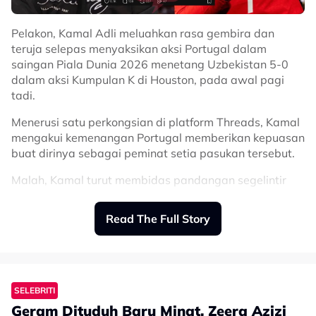
orang lain.
Pelakon, Kamal Adli meluahkan rasa gembira dan
“Jadi lantak lah nak sokong siapa pun. Kau siapa nak
teruja selepas menyaksikan aksi Portugal dalam
tentukan aku untuk suka apa yang kau suka? Be
saingan Piala Dunia 2026 menetang Uzbekistan 5-0
realistic sikit,” tegasnya.
dalam aksi Kumpulan K di Houston, pada awal pagi
Related Topics
tadi.
Menerusi satu perkongsian di platform Threads, Kamal
#Zeera Azizi
#Piala Dunia 2026
#Cristiano Ronaldo
mengakui kemenangan Portugal memberikan kepuasan
buat dirinya sebagai peminat setia pasukan tersebut.
Malah, Kamal turut membidas pandangan segelintir
pihak yang merendahkan kemenangan Portugal
dengan alasan mereka hanya berdepan Uzbekistan.
Read The Full Story
Kamal berpendapat, isu sebenar bukanlah mengenai
siapa lawan yang dihadapi, sebaliknya bagaimana
sesebuah pasukan mempamerkan corak permainan
terbaik di atas padang.
SELEBRITI
Geram Dituduh Baru Minat, Zeera Azizi
“Terima kasih, game England yang bosan membantu