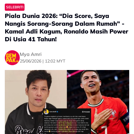
“Lantak korang lah weh nak CR ke Messi ke tapi time
SELEBRITI
tengok game Argentina, cakap pasal Argentina jelah.
Piala Dunia 2026: “Dia Score, Saya
Tak payah tiba-tiba nak bantai CR itu lah CR ini lah.
Nangis Sorang-Sorang Dalam Rumah” -
“Enjoy jelah game, tak payah nak gaduh sana sini.
Kamal Adli Kagum, Ronaldo Masih Power
Masing-masing ada pendapat memasing,” coretnya.
Di Usia 41 Tahun!
Mya Amri
25/06/2026 | 12:02 MYT
Dalam masa sama, Zeera turut mengingatkan bahawa
setiap orang bebas menentukan siapa yang ingin
disokong tanpa perlu dipengaruhi oleh pandangan