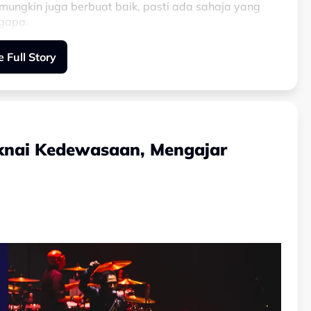
k mungkin juga berbuat baik, pasti ada sahaja yang
ngapa.
 Full Story
 lelah untuk berusaha berbuat baik,” pesannya.
knai Kedewasaan, Mengajar