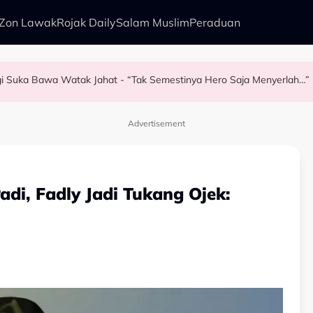
Zon Lawak
Rojak Daily
Salam Muslim
Peraduan
agi Suka Bawa Watak Jahat - “Tak Semestinya Hero Saja Menyerlah…”
ng Baizura Untuk…” - Shila Amzah
 - Ezzanie Jasny
liano Di Dewan Filharmonik Petronas
Advertisement
Padi, Fadly Jadi Tukang Ojek: