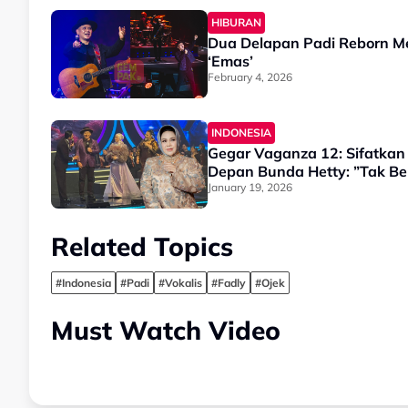
HIBURAN
Dua Delapan Padi Reborn M
‘Emas’
February 4, 2026
INDONESIA
Gegar Vaganza 12: Sifatkan
Depan Bunda Hetty: ”Tak B
January 19, 2026
Related Topics
#Indonesia
#Padi
#Vokalis
#Fadly
#Ojek
Must Watch Video