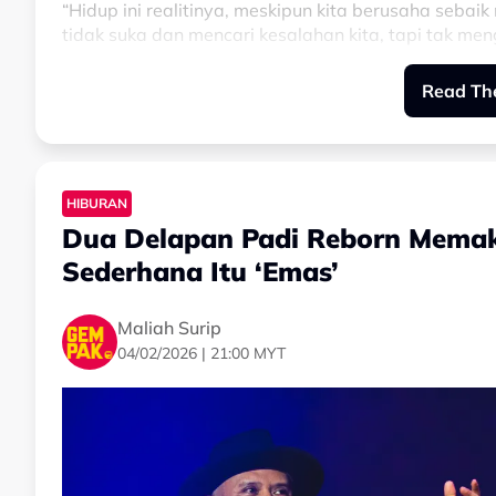
“Hidup ini realitinya, meskipun kita berusaha sebai
tidak suka dan mencari kesalahan kita, tapi tak me
Read The
“Selagi kita tak merugikan siapa pun, jangan pernah
HIBURAN
Dua Delapan Padi Reborn Mema
Sederhana Itu ‘Emas’
Maliah Surip
04/02/2026 | 21:00 MYT