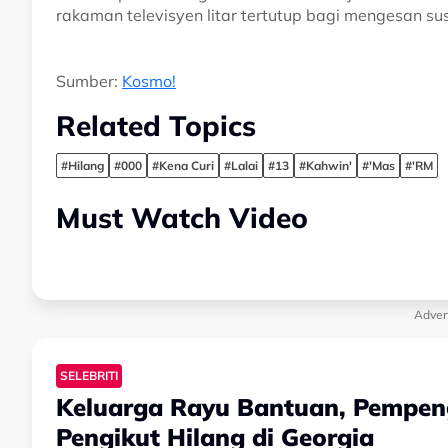
rakaman televisyen litar tertutup bagi mengesan su
Sumber:
Kosmo!
Related Topics
#Hilang
#000
#Kena Curi
#Lalai
#13
#Kahwin'
#'Mas
#'RM
Must Watch Video
Adver
SELEBRITI
Keluarga Rayu Bantuan, Pempeng
Pengikut Hilang di Georgia