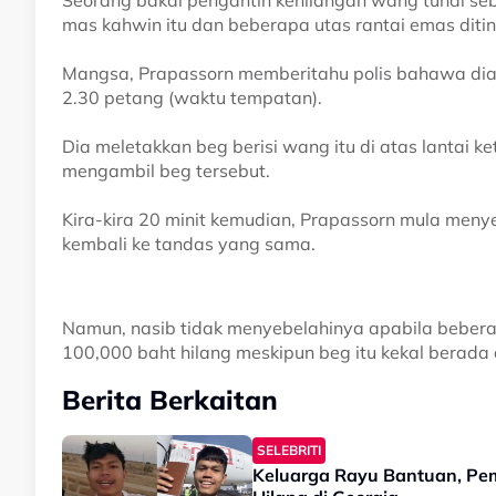
Seorang bakal pengantin kehilangan wang tunai se
mas kahwin itu dan beberapa utas rantai emas diti
Mangsa, Prapassorn memberitahu polis bahawa dia m
2.30 petang (waktu tempatan).
Dia meletakkan beg berisi wang itu di atas lantai 
mengambil beg tersebut.
Kira-kira 20 minit kemudian, Prapassorn mula meny
kembali ke tandas yang sama.
Namun, nasib tidak menyebelahinya apabila bebera
100,000 baht hilang meskipun beg itu kekal berada d
Berita Berkaitan
SELEBRITI
Keluarga Rayu Bantuan, Pe