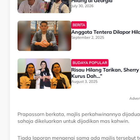
Hilang di Georgia
July 30, 2026
BERITA
Anggota Tentera Dilapor Hilan
September 2, 2025
BUDAYA POPULAR
Risau Hilang Tarikan, Sherr
Kurus Dah…”
August 3, 2025
Adver
Prapassorn berkata, majlis perkahwinannya dijadual
sahaja dikeluarkan untuk dijadikan mas kahwin.
Tiada laporan mengenai sama ada majlis tersebut 