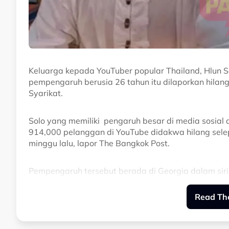
Keluarga kepada YouTuber popular Thailand, Hlun S
pempengaruh berusia 26 tahun itu dilaporkan hilang
Syarikat.
Solo yang memiliki pengaruh besar di media sosial d
914,000 pelanggan di YouTube didakwa hilang sele
minggu lalu, lapor The Bangkok Post.
Pempengaruh tersebut berada di Georgia dalam siri 
yang dihasilkan untuk platform media sosialnya.
Read The
Kehilangan Solo dikongsikan oleh seorang pengguna
mendakwa merupakan abang kepada Solo.