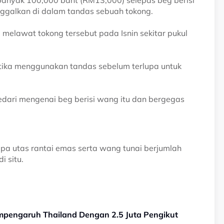
banyak 100,000 baht (RM13,000) selepas beg berisi
nggalkan di dalam tandas sebuah tokong.
elawat tokong tersebut pada Isnin sekitar pukul
ketika menggunakan tandas sebelum terlupa untuk
edari mengenai beg berisi wang itu dan bergegas
pa utas rantai emas serta wang tunai berjumlah
i situ.
mpengaruh Thailand Dengan 2.5 Juta Pengikut