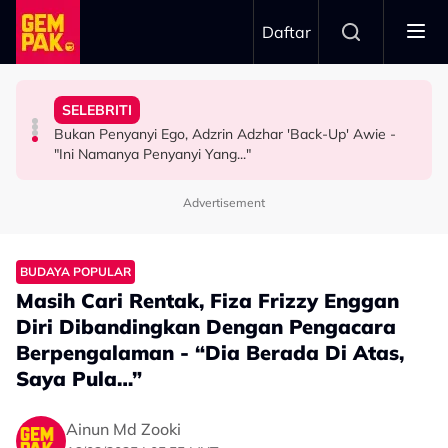
Skip to main content
Daftar
Pengantin - "Hari Ini Hari Yang Paling Sedih..."
Meninggal Dunia Sebelum Sempat Sahkan Lafaz
Misha Omar: “Gone Too Soon”
Gelagat Penari Ketika Praktis - "Memang Kena Jeling..."
SELEBRITI
Tular Detik Pilu Di Majlis Pernikahan, Saksi Akad
Pengarah Muzik, Komposer Sze Wan Meninggal Dunia,
Stacy Rindu Zaman Persembahan 'All Out', Kongsi
Bukan Penyanyi Ego, Adzrin Adzhar 'Back-Up' Awie -
VIRAL
HIBURAN
SELEBRITI
"Ini Namanya Penyanyi Yang..."
Advertisement
BUDAYA POPULAR
Masih Cari Rentak, Fiza Frizzy Enggan
Diri Dibandingkan Dengan Pengacara
Berpengalaman - “Dia Berada Di Atas,
Saya Pula…”
Ainun Md Zooki