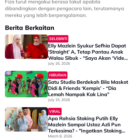
Fiza turut mengakui berasa takut apabila
dibandingkan dengan pengacara lain, terutamanya
mereka yang lebih berpengalaman.
Berita Berkaitan
SELEBRITI
Elly Mazlein Syukur Sefhia Dapat
‘Straight’ A, Tetap Pantau Anak
Walau Sibuk - “Saya Akan ‘Video
Call’ Dia Dan Tanya
July 16, 2026
‘Homework’…”
HIBURAN
Satu Studio Berdekah Bila Maskot
Didi & Friends ‘Kempis’ - “Dia
Lemah Nampak Kak Lina”
July 15, 2026
VIRAL
Apa Rahsia Stoking Putih Elly
Mazlein Sampai Ustaz Azli Pun
Terkesima? - "Ingatkan Stoking
Bola, Rupa-Rupanya ..."
March 8, 2026