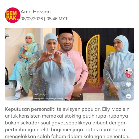
Menjengah ke ruangan komen, rata-rata netizen
meluahkan rasa terhibur sambil berseloroh
Amri Hassan
mengatakan maskot tersebut kekurangan angin kerana
08/03/2026 | 05:46 MYT
terpersona dengan kehadiran Elly Mazlein.
Malah warganet turut memuji tindakan pantas
pengacara dan tetamu yang membantu individu di
dalam maskot tersebut untuk berselindung di belakang
mereka.
“Maaf semua, Didi lemah nampak Kak Lina (Elly
Mazlein).
“Penat sangat kerja tu Didi.
“Bila semua veteran di situ, the know what to do.
Keputusan personaliti televisyen popular, Elly Mazlein
“Bagus semua kerjasama untuk cover,” komen netizen.
untuk konsisten memakai stoking putih rupa-rupanya
Sumber: TikTok
bukan sekadar soal gaya, sebaliknya dibuat dengan
pertimbangan teliti bagi menjaga batas aurat serta
Related Topics
mengelakkan salah faham dalam kalangan penonton.