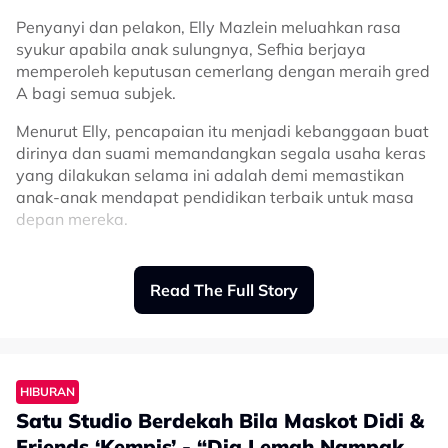
Penyanyi dan pelakon, Elly Mazlein meluahkan rasa
syukur apabila anak sulungnya, Sefhia berjaya
memperoleh keputusan cemerlang dengan meraih gred
A bagi semua subjek.
Menurut Elly, pencapaian itu menjadi kebanggaan buat
dirinya dan suami memandangkan segala usaha keras
yang dilakukan selama ini adalah demi memastikan
anak-anak mendapat pendidikan terbaik untuk masa
depan mereka.
“Alhamdulillah, saya bersyukur Sefhia dapat semua
subjek straight A, saya sebagai mama dan suami saya
Read The Full Story
memang sangat berbangga.
“Apa yang kami cuba buat, saya kerja bagai nak gila
ini semua untuk anak-anak. Kita nak cuba bagi
education untuk anak kita
HIBURAN
Satu Studio Berdekah Bila Maskot Didi &
“Jadi anak saya dapat keputusan begitu, nikmat apa
lagi yang saya dustakan. Saya sangat bersyukur,”
Friends ‘Kempis’ - “Dia Lemah Nampak