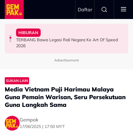
Skip to main content
Daftar
Ranisha Jawab: “Bagi Saya Itu Satu…”
1968
HIBURAN
Yusry Belum Terfikir Masuk GV, Rasa Tak Adil Sebab…
Big Stage Rocketfuel: Didakwa Cuba Jadi Aina Abdul,
Netizen Restu! Semua Tak Sabar Nak Saksikan Kudrat
TERBANG Bawa Legasi Rali Negara Ke Art Of Speed
HIBURAN
HIBURAN
HIBURAN
2026
Advertisement
SUKAN LAIN
Media Vietnam Puji Harimau Malaya
Guna Pemain Warisan, Seru Persekutuan
Guna Langkah Sama
Gempak
17/06/2025 | 17:50 MYT