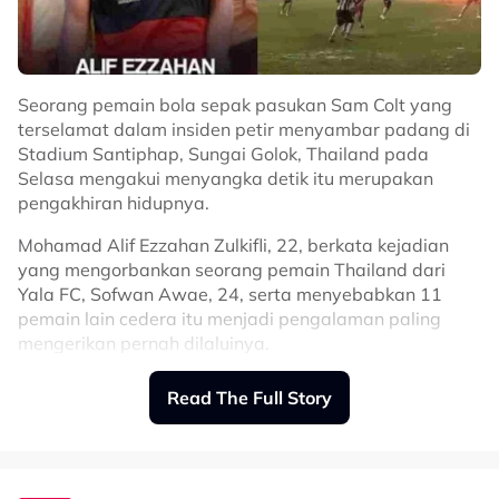
Seorang pemain bola sepak pasukan Sam Colt yang
terselamat dalam insiden petir menyambar padang di
Stadium Santiphap, Sungai Golok, Thailand pada
Selasa mengakui menyangka detik itu merupakan
pengakhiran hidupnya.
Mohamad Alif Ezzahan Zulkifli, 22, berkata kejadian
yang mengorbankan seorang pemain Thailand dari
Yala FC, Sofwan Awae, 24, serta menyebabkan 11
pemain lain cedera itu menjadi pengalaman paling
mengerikan pernah dilaluinya.
Menurut Alif, ketika kejadian berlaku, dia berada kira-
Read The Full Story
kira dua meter di hadapan mangsa yang maut akibat
dipanah petir.
“Perlawanan separuh akhir Piala Persatuan Bola Sepak