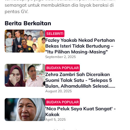
semangat untuk membuktikan dia layak beraksi di
pentas GV.
Berita Berkaitan
SELEBRITI
Fazley Yaakob Nekad Pertahan
Bekas Isteri Tidak Bertudung –
"Itu Pilihan Masing-Masing"
September 2, 2025
BUDAYA POPULAR
Zehra Zambri Sah Diceraikan
Suami Talak Satu - "Selepas 5
Bulan, Alhamdulillah Selesai...
Beban Sudah Hilang"
August 20, 2025
BUDAYA POPULAR
'Nico Peluk Saya Kuat Sangat' -
Kakak
April 5, 2025