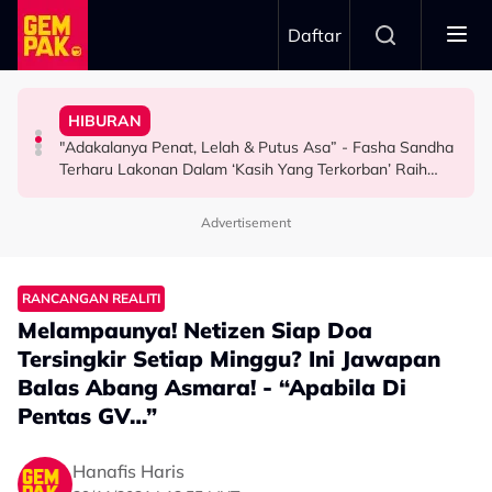
Skip to main content
Daftar
Doktor
Arshad
Terima Soalan Tentang Zuriat - “Aku Tak Kuat Tapi…”
HIBURAN
Bawa Anak Ke Klinik, Syasya Rizal Terkejut Dikenali
“Hidup Adalah Kitaran, Awak Buat Jahat…” - Uyaina
Mamat Sepah Saksi Air Mata Isteri Gugur Tiap Kali
"Adakalanya Penat, Lelah & Putus Asa” - Fasha Sandha
HIBURAN
HIBURAN
HIBURAN
Terharu Lakonan Dalam ‘Kasih Yang Terkorban’ Raih
Pujian Penonton
Advertisement
RANCANGAN REALITI
Melampaunya! Netizen Siap Doa
Tersingkir Setiap Minggu? Ini Jawapan
Balas Abang Asmara! - “Apabila Di
Pentas GV…”
Hanafis Haris