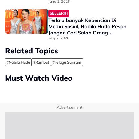
Kepala - “Kalau Nak Kulit Cantik
June 1, 2026
& Bersih…”
SELEBRITI
Terlalu banyak Kebencian Di
Media Sosial, Nabila Huda Pesan
Jangan Cari Salah Orang -
“Ramai Yang Makin Sakit…”
May 7, 2026
Related Topics
#Nabila Huda
#Rambut
#Telaga Suriram
Must Watch Video
Advertisement