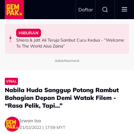
Skip to main content
Daftar
Wargamaya
Produk Baharu - “Menitik Air Mata…”
Promosi Drama AI Di Tiktok
Kebaikan Amira Othman 10 Tahun Lalu Jadi Bualan
HIBURAN
Khairul Aming Pilih Merdeka 118 Sebagai Lokasi Lancar
"Agak Lucah & Melampau" - Kamal Adli Tegur Video
“Mak Cik Saya Berniaga Pondok Buruk, Dia Selalu…” -
Shiera & Jatt Ali Teruja Sambut Cucu Kedua - “Welcome
HIBURAN
SELEBRITI
HIBURAN
To The World Aisa Zaina”
Advertisement
VIRAL
Nabila Huda Sanggup Potong Rambut
Bahagian Depan Demi Watak Filem -
“Rasa Pelik, Tapi…”
Izwan Isa
01/02/2022 | 17:59 MYT