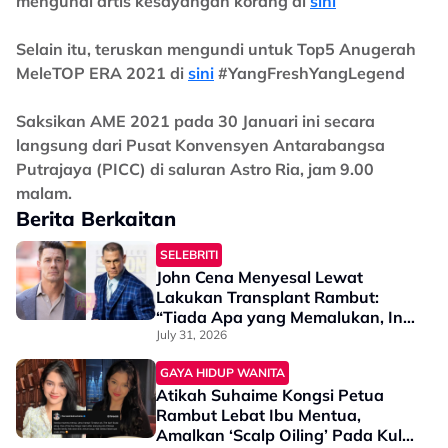
mengundi artis kesayangan korang di
sini
Selain itu, teruskan mengundi untuk Top5 Anugerah
MeleTOP ERA 2021 di
sini
#YangFreshYangLegend
Saksikan AME 2021 pada 30 Januari ini secara
langsung dari Pusat Konvensyen Antarabangsa
Putrajaya (PICC) di saluran Astro Ria, jam 9.00
malam.​
Berita Berkaitan
SELEBRITI
John Cena Menyesal Lewat
Lakukan Transplant Rambut:
“Tiada Apa yang Memalukan, Ini
Rambut…”
July 31, 2026
GAYA HIDUP WANITA
Atikah Suhaime Kongsi Petua
Rambut Lebat Ibu Mentua,
Amalkan ‘Scalp Oiling’ Pada Kulit