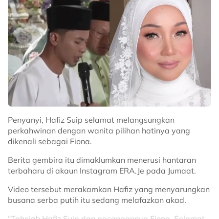
Suria sebagai mas kahwin.
Bagaimanapun Dang Suria, 54, belum memberi
sebarang kenyataan rasmi mengenai perkahwinan
bersama Malek, 56.
Untuk rekod, Dang Suria pernah menikah dengan
pengulas sukan, Abu Bakar Atan pada Oktober 2004
selepas kira-kira empat tahun mendirikan rumah
tangga dan mendirikan rumah tangga dengan penulis
lirik, Ad Samad, namun hubungan itu turut berakhir
dengan perpisahan. Malek juga diketahui pernah gagal
Penyanyi, Hafiz Suip selamat melangsungkan
dalam perkahwinan.
perkahwinan dengan wanita pilihan hatinya yang
dikenali sebagai Fiona.
Sumber: Threads
@malekrahman7
Berita gembira itu dimaklumkan menerusi hantaran
Related Topics
terbaharu di akaun Instagram ERA.Je pada Jumaat.
#Dang Suria
#Malek Rahman
#Kahwin
Video tersebut merakamkan Hafiz yang menyarungkan
busana serba putih itu sedang melafazkan akad.
“Tahniah Hafiz Suip dan pasangannya Fiona. Selamat