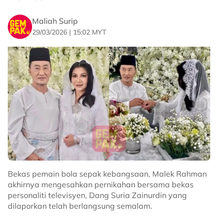
lama-kelamaan perkara itu menjadi penghalang utama
dalam hubungan mereka.
Maliah Surip
“Mula-mula dia tak anggap isu agama tu sebagai satu
29/03/2026 | 15:02 MYT
masalah. Tapi lama-kelamaan, perkara itu menjadi
isu,” ujarnya.
Situasi itu juga mengajar Daiyan bahawa soal agama
bukanlah satu perkara yang boleh dipandang ringan
atau dipersetujui hanya dengan kata-kata.
“Hubungan yang lalu mengajar saya, ia bukan sekadar
cakap ‘ya, saya akan masuk Islam’. Ia jauh lebih
mendalam daripada itu.
“Awak perlu benar-benar percaya kerana suatu hari
nanti awak akan memimpin keluarga saya,” katanya.
Bekas pemain bola sepak kebangsaan, Malek Rahman
Tambah Daiyan, memeluk Islam semata-mata untuk
akhirnya mengesahkan pernikahan bersama bekas
memenuhi syarat perkahwinan tidak cukup jika tidak
personaliti televisyen, Dang Suria Zainurdin yang
disertakan dengan kepercayaan serta penghayatan
dilaporkan telah berlangsung semalam.
yang mendalam dalam beragama.