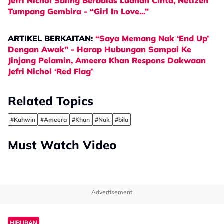
Jefri Nichol Saling Berbalas Luahan Cinta, Netizen
Tumpang Gembira - “Girl In Love...”
ARTIKEL BERKAITAN:
“Saya Memang Nak ‘End Up’
Dengan Awak” - Harap Hubungan Sampai Ke
Jinjang Pelamin, Ameera Khan Respons Dakwaan
Jefri Nichol ‘Red Flag’
Related Topics
#Kahwin
#Ameera
#Khan
#Nak
#bila
Must Watch Video
Advertisement
HIBURAN