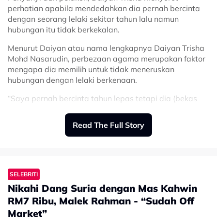
perhatian apabila mendedahkan dia pernah bercinta
dengan seorang lelaki sekitar tahun lalu namun
hubungan itu tidak berkekalan.
Menurut Daiyan atau nama lengkapnya Daiyan Trisha
Mohd Nasarudin, perbezaan agama merupakan faktor
mengapa dia memilih untuk tidak meneruskan
hubungan dengan lelaki berkenaan.
“Saya pernah bercinta tahun lepas tetapi dia (bekas
kekasih) bukan Muslim. Jadi kami tak boleh berkahwin.
Read The Full Story
“Saya bukan jenis yang bercinta untuk suka-suka, saya
bercinta untuk berkahwin,” kongsinya.
Daiyan berkongsi perkara tersebut ketika menjadi
tetamu sesi podcast ‘Head Over Heels Podcast’.
SELEBRITI
Bercerita lanjut, pelantun lagu Penat ini memaklumkan
Nikahi Dang Suria dengan Mas Kahwin
bahawa pada awalnya, bekas teman lelakinya itu
RM7 Ribu, Malek Rahman - “Sudah Off
tidak melihat isu agama sebagai satu masalah, namun
Market”