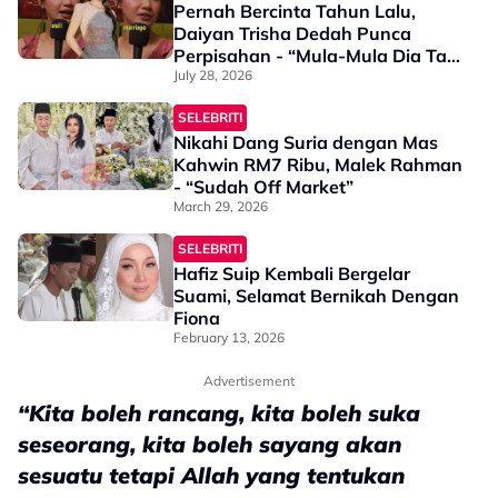
Pernah Bercinta Tahun Lalu,
Daiyan Trisha Dedah Punca
Perpisahan - “Mula-Mula Dia Tak
Anggap Isu…”
July 28, 2026
SELEBRITI
Nikahi Dang Suria dengan Mas
Kahwin RM7 Ribu, Malek Rahman
- “Sudah Off Market”
March 29, 2026
SELEBRITI
Hafiz Suip Kembali Bergelar
Suami, Selamat Bernikah Dengan
Fiona
February 13, 2026
Advertisement
“Kita boleh rancang, kita boleh suka
seseorang, kita boleh sayang akan
sesuatu tetapi Allah yang tentukan