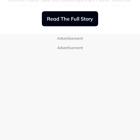
pengantin baru, semaga kekal bahagia ke Jannah,”
maklum kapsyen tersebut.
Read The Full Story
Sementara itu, diruangan komen, rata-rata netizen
mengucap tahniah kepada Hafiz dan pasangannya.
Advertisement
Advertisement
View this post on Instagram