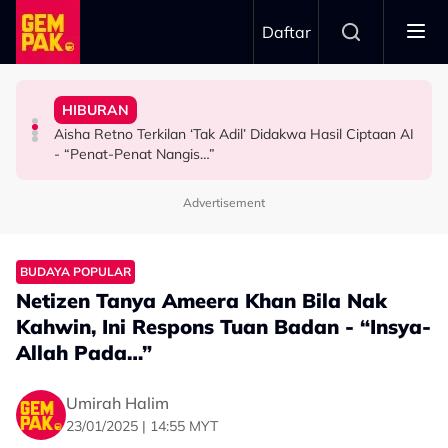
Skip to main content
Daftar
Tidur…”
Doktor
Kongsi Rahsia - “Ajaran Dari Arwah Bapa, Sebelum
HIBURAN
Bawa Anak Ke Klinik, Syasya Rizal Terkejut Dikenali
Usia 57 Tahun Masih Nampak Muda, Rashdan Baba
Netizen Beri 'Warning' Buat Azeva & A. Aida
Aisha Retno Terkilan ‘Tak Adil’ Didakwa Hasil Ciptaan AI
HIBURAN
HIBURAN
HIBURAN
- “Penat-Penat Nangis…”
Advertisement
BUDAYA POPULAR
Netizen Tanya Ameera Khan Bila Nak
Kahwin, Ini Respons Tuan Badan - “Insya-
Allah Pada…”
Umirah Halim
23/01/2025 | 14:55 MYT