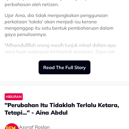
perbahasan oleh netizen.
Ujar Aina, dia tidak menjangkakan penggunaan
perkataan 'takda' akan menjadi isu kerana
menganggap itu satu bentuk pembaharuan dalam
gaya penulisannya.
“Alhamdulillah orang masih tunjuk minat dalam apa
saya buat walaupun berbentuk kecaman. Saya tak
jangka ia akan menjadi kecaman pun, saya ingat
benda itu orang akan rasa pembaharuan daripada
Read The Full Story
saya sahaja.
"Saya hanya petik apa yang kita selalu guna dalam
kehidupan harian,”katanya kepada Gempak.
HIBURAN
Bagaimanapun, pelantun lagu Berjauh-an itu melihat
"Perubahan Itu Tidaklah Terlalu Ketara,
situasi tersebut dari sudut positif dan menganggap ia
sebagai tanda bahawa pendengar kini semakin peka
Tetapi..." - Aina Abdul
serta lebih teliti terhadap karya muzik yang dihasilkan.
Asyraf Roslan
"Saya tak rasa pun benda itu akan jadi negatif. Tapi