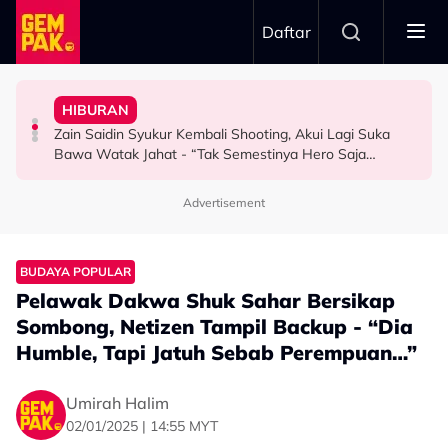
Skip to main content
Daftar
Untuk…” - Shila Amzah
Dewan Filharmonik Petronas
Jasny
HIBURAN
“Ramai Pihak Dekati Saya, Jaclyn Victor & Ning Baizura
MPO Beri Penghormatan Untuk Alfonso Soliano Di
“Harapnya Tahun Ini Terakhir La Untuk Saya…” - Ezzanie
Zain Saidin Syukur Kembali Shooting, Akui Lagi Suka
HIBURAN
GAYA HIDUP
HIBURAN
Bawa Watak Jahat - “Tak Semestinya Hero Saja
Menyerlah…”
Advertisement
BUDAYA POPULAR
Pelawak Dakwa Shuk Sahar Bersikap
Sombong, Netizen Tampil Backup - “Dia
Humble, Tapi Jatuh Sebab Perempuan…”
Umirah Halim
02/01/2025 | 14:55 MYT