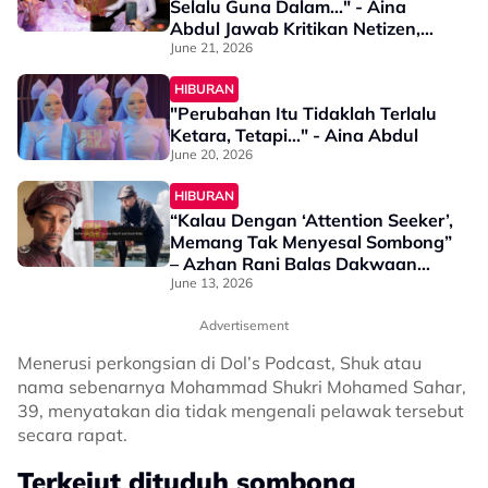
Selalu Guna Dalam..." - Aina
Abdul Jawab Kritikan Netizen,
Guna 'Takda' Dalam Sadis
June 21, 2026
HIBURAN
"Perubahan Itu Tidaklah Terlalu
Ketara, Tetapi..." - Aina Abdul
June 20, 2026
HIBURAN
“Kalau Dengan ‘Attention Seeker’,
Memang Tak Menyesal Sombong”
– Azhan Rani Balas Dakwaan
Netizen
June 13, 2026
Advertisement
Menerusi perkongsian di Dol’s Podcast, Shuk atau
nama sebenarnya Mohammad Shukri Mohamed Sahar,
39, menyatakan dia tidak mengenali pelawak tersebut
secara rapat.
Terkejut dituduh sombong