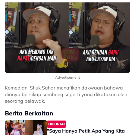
Advertisement
Komedian, Shuk Sahar menafikan dakwaan bahawa
dirinya bersikap sombong seperti yang dikatakan oleh
seorang pelawak.
Berita Berkaitan
HIBURAN
"Saya Hanya Petik Apa Yang Kita