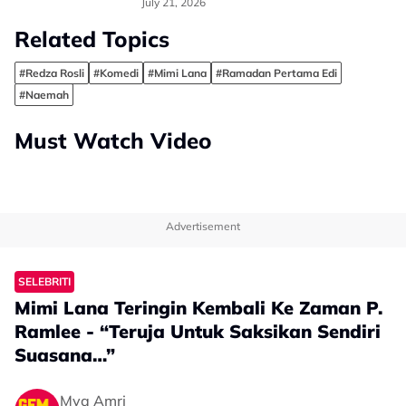
Lakonan - "Apa-Apa Keputusan
July 21, 2026
Perlu Tanya Suami"
Related Topics
#Redza Rosli
#Komedi
#Mimi Lana
#Ramadan Pertama Edi
#Naemah
Must Watch Video
Advertisement
SELEBRITI
Mimi Lana Teringin Kembali Ke Zaman P.
Ramlee - “Teruja Untuk Saksikan Sendiri
Suasana…”
Mya Amri