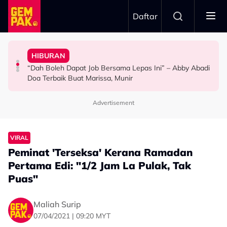
Skip to main content
Daftar
Doktor
Anak Yang Sudah Mati
HIBURAN
Bawa Anak Ke Klinik, Syasya Rizal Terkejut Dikenali
Kasihnya Ibu, Ikan Lumba-Lumba Enggan Tinggalkan
Pengantin Penat Sampai Tertidur Atas Pelamin
“Dah Boleh Dapat Job Bersama Lepas Ini” – Abby Abadi
HIBURAN
BERITA
ANTARABANGSA
Doa Terbaik Buat Marissa, Munir
Advertisement
VIRAL
Peminat 'Terseksa' Kerana Ramadan
Pertama Edi: "1/2 Jam La Pulak, Tak
Puas"
Maliah Surip
07/04/2021 | 09:20 MYT