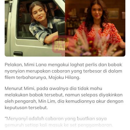
Pelakon, Mimi Lana mengakui loghat perlis dan babak
nyanyian merupakan cabaran yang terbesar di dalam
filem terbaharunya, Mojoku Hilang.
Menurut Mimi, pada awalnya dia tidak mahu
melakukan babak tersebut, namun selepas diyakinkan
oleh pengarah, Min Lim, dia kemudiannya akur dengan
keputusan tersebut.
“Menyanyi adalah cabaran yang buatkan saya
gemuruh setiap kali masuk ke set penggambaran.
Dalam pada itu, Mimi juga turut menyifatkan karya