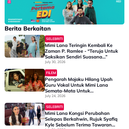
Berita Berkaitan
SELEBRITI
Mimi Lana Teringin Kembali Ke
Zaman P. Ramlee - “Teruja Untuk
Saksikan Sendiri Suasana…”
July 30, 2026
FILEM
Pengarah Mojoku Hilang Upah
Guru Vokal Untuk Mimi Lana
Semata-Mata Untuk...
July 24, 2026
SELEBRITI
Mimi Lana Kongsi Perubahan
Selepas Berkahwin, Rujuk Syafiq
Kyle Sebelum Terima Tawaran