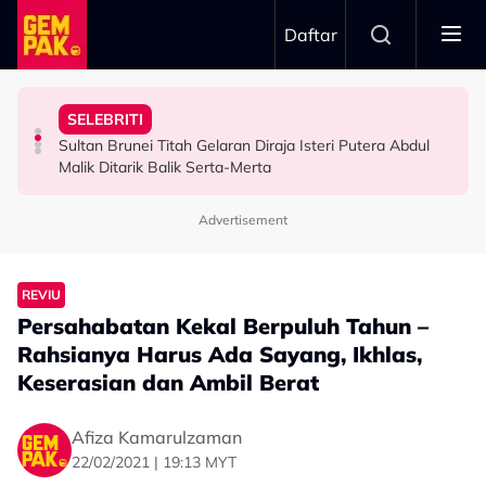
Skip to main content
Daftar
Minggu Kutipan Hampir…”
Badar Shah Papar Jumlah Kutipan Derma - “Setiap
Inspirasi Di Sebalik Drama ‘Wish List’
SELEBRITI
Netizen Puji Ketulusan Masjid Raja Bendahara Tengku
Dari Angan-Angan Jadi Drama, Mira Filzah Kongsi
“Saya Memang Suka Gaya Streetwear…” - Ezaidi Aziz
Sultan Brunei Titah Gelaran Diraja Isteri Putera Abdul
VIRAL
HIBURAN
HIBURAN
Malik Ditarik Balik Serta-Merta
Advertisement
REVIU
Persahabatan Kekal Berpuluh Tahun –
Rahsianya Harus Ada Sayang, Ikhlas,
Keserasian dan Ambil Berat
Afiza Kamarulzaman
22/02/2021 | 19:13 MYT