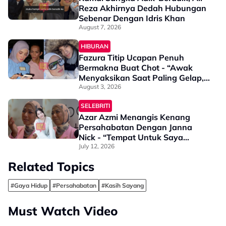
Reza Akhirnya Dedah Hubungan
Sebenar Dengan Idris Khan
August 7, 2026
HIBURAN
Fazura Titip Ucapan Penuh
Bermakna Buat Chot - “Awak
Menyaksikan Saat Paling Gelap,
Air Mata, Harapan & Ketakutan
August 3, 2026
Saya…”
SELEBRITI
Azar Azmi Menangis Kenang
Persahabatan Dengan Janna
Nick - “Tempat Untuk Saya
Bersandar, Bercerita…”
July 12, 2026
Related Topics
#Gaya Hidup
#Persahabatan
#Kasih Sayang
Must Watch Video