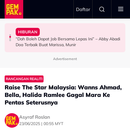
Skip to main content
Daftar
Doktor
Anak Yang Sudah Mati
HIBURAN
Bawa Anak Ke Klinik, Syasya Rizal Terkejut Dikenali
Kasihnya Ibu, Ikan Lumba-Lumba Enggan Tinggalkan
Pengantin Penat Sampai Tertidur Atas Pelamin
“Dah Boleh Dapat Job Bersama Lepas Ini” – Abby Abadi
HIBURAN
BERITA
ANTARABANGSA
Doa Terbaik Buat Marissa, Munir
Advertisement
RANCANGAN REALITI
Raise The Star Malaysia: Wanns Ahmad,
Bella, Halida Ramlee Gagal Mara Ke
Pentas Seterusnya
Asyraf Roslan
23/06/2025 | 00:55 MYT