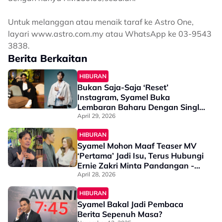
Untuk melanggan atau menaik taraf ke Astro One,
layari www.astro.com.my atau WhatsApp ke 03-9543
3838.
Berita Berkaitan
HIBURAN
Bukan Saja-Saja ‘Reset’
Instagram, Syamel Buka
Lembaran Baharu Dengan Single
‘Pertama’ - “Ada Satu Fasa Rasa
April 29, 2026
Nak...”
HIBURAN
Syamel Mohon Maaf Teaser MV
‘Pertama’ Jadi Isu, Terus Hubungi
Ernie Zakri Minta Pandangan -
“Memang Tak Sentuh Pun, Itu
April 28, 2026
Hanya Kamera Angle”
HIBURAN
Syamel Bakal Jadi Pembaca
Berita Sepenuh Masa?