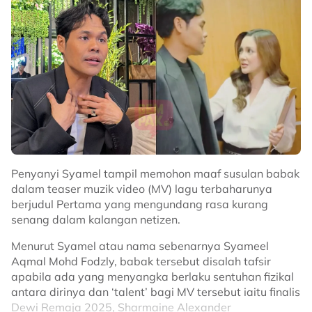
Dalam masa sama, Syamel turut menghargai
kepercayaan yang diberikan oleh pihak rakaman,
Universal Music serta pasukan produksi yang banyak
membantu merealisasikan idea-ideanya.
“Mereka percaya dengan apa yang saya cadangkan
dan kami ada matlamat yang sama. Alhamdulillah,
saya dah ‘restart’ dan ‘refresh’ diri,” katanya.
Mengulas mengenai lagu tersebut, Syamel
memberitahu Pertama merupakan karya berentak
rancak selepas kali terakhir tampil dengan lagu
Penyanyi Syamel tampil memohon maaf susulan babak
sebegitu menerusi ‘Kau Pun Sama’ kira-kira enam
dalam teaser muzik video (MV) lagu terbaharunya
tahun lalu.
berjudul Pertama yang mengundang rasa kurang
senang dalam kalangan netizen.
“Kali terakhir saya keluarkan lagu rancak adalah Kau
Pun Sama, lebih kurang enam tahun lepas.
Menurut Syamel atau nama sebenarnya Syameel
Aqmal Mohd Fodzly, babak tersebut disalah tafsir
“Jadi saya rasa dah sampai masa untuk saya tampil
apabila ada yang menyangka berlaku sentuhan fizikal
dengan lagu ‘catchy’ dan ini permulaan untuk fasa
antara dirinya dan ‘talent’ bagi MV tersebut iaitu finalis
baharu saya,” jelasnya.
Dewi Remaja 2025, Sharmaine Alexander