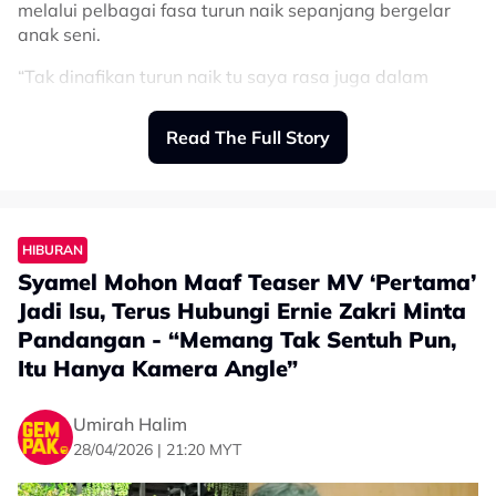
melalui pelbagai fasa turun naik sepanjang bergelar
anak seni.
“Tak dinafikan turun naik tu saya rasa juga dalam
industri ini. Kita manusia biasa, ada masa ‘down’, ada
masa terlalu ‘down’.
Read The Full Story
“Tapi akhirnya bila saya balik, saya tahu bukan pasal
saya seorang saja. Saya ada keluarga dan peminat
yang sentiasa percaya.
HIBURAN
“Ada satu fasa saya rasa nak ‘reset everything’. Jadi
Syamel Mohon Maaf Teaser MV ‘Pertama’
benda pertama saya buat adalah reset media sosial,
Instagram saya.
Jadi Isu, Terus Hubungi Ernie Zakri Minta
Pandangan - “Memang Tak Sentuh Pun,
“Saya rasa saya kena mula di suatu tempat untuk
Itu Hanya Kamera Angle”
perjalanan yang baharu ini,” ujarnya.
Syamel berkongsi perkara itu semasa sidang media
Umirah Halim
pelancaran lagu Pertama yang diadakan di TGV
28/04/2026 | 21:20 MYT
Cinemas, Pavilion, Bukit Jalil pada petang Selasa.