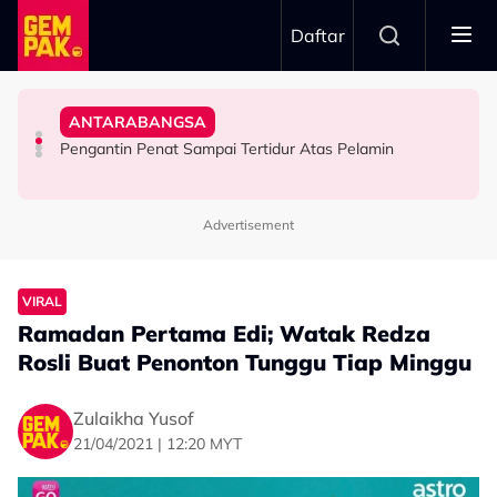
Skip to main content
Daftar
Allahyarham Kamarool Yusoff
Doktor
Anjing - “5 Kali Juga Saya…”
Sangka Itu Antara Pertemuan Terakhir Bersama
ANTARABANGSA
Bawa Anak Ke Klinik, Syasya Rizal Terkejut Dikenali
Stacy Kongsi Pernah Berdepan Detik Cemas Digigit
“Cik Man, Kurangkanlah Merokok” – Azhan Rani Tak
Pengantin Penat Sampai Tertidur Atas Pelamin
HIBURAN
SELEBRITI
HIBURAN
Advertisement
VIRAL
Ramadan Pertama Edi; Watak Redza
Rosli Buat Penonton Tunggu Tiap Minggu
Zulaikha Yusof
21/04/2021 | 12:20 MYT