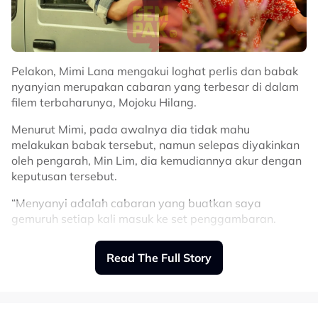
Pelakon, Mimi Lana mengakui loghat perlis dan babak
nyanyian merupakan cabaran yang terbesar di dalam
filem terbaharunya, Mojoku Hilang.
Menurut Mimi, pada awalnya dia tidak mahu
melakukan babak tersebut, namun selepas diyakinkan
oleh pengarah, Min Lim, dia kemudiannya akur dengan
keputusan tersebut.
“Menyanyi adalah cabaran yang buatkan saya
gemuruh setiap kali masuk ke set penggambaran.
Dalam pada itu, Mimi juga turut menyifatkan karya
Selain itu, bahasa Perlis.
agung Allahyarham P. Ramlee sebagai sebuah karya
agung yang tidak pernah pudar.
Read The Full Story
“Cabaran saya ialah apabila saya dikehendaki untuk
menyanyi dalam beberapa babak. Setiap kali saya
Malah kata Mimi lagi, salah satu lagu P. Ramlee
masuk set penggambaran, saya akan gemuruh. Bila
kegemarannya juga turut dimuatkan dalam filem
dah habis, saya sangat lega. Selain itu, walaupun saya
terbaharu lakonannya iaitu Mojoku Hilang!