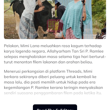
Pelakon, Mimi Lana meluahkan rasa kagum terhadap
karya lagenda negara, Allahyarham Tan Sri P. Ramlee
selepas menghabiskan masa selama tiga hari berturut-
turut menonton filem lakonan dan arahan beliau.
Menerusi perkongsian di platform Threads, Mimi
berkara sekiranya diberi peluang untuk kembali ke
masa lalu, dia pasti memilih untuk hidup pada era
kegemilangan P. Ramlee kerana teringin menyaksikan
sendiri suasana penggambaran filem pada ketika itu.
“Selama tiga hari berturut-turut saya menonton filem-
filem P. Ramlee! Kalau saya boleh kembali ke masa lalu,