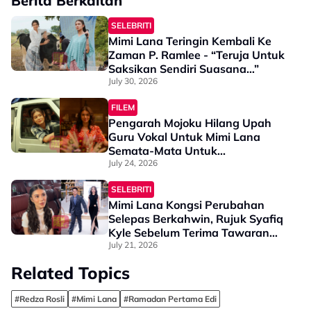
Berita Berkaitan
SELEBRITI
Mimi Lana Teringin Kembali Ke
Zaman P. Ramlee - “Teruja Untuk
Saksikan Sendiri Suasana…”
July 30, 2026
FILEM
Pengarah Mojoku Hilang Upah
Guru Vokal Untuk Mimi Lana
Semata-Mata Untuk...
July 24, 2026
SELEBRITI
Mimi Lana Kongsi Perubahan
Selepas Berkahwin, Rujuk Syafiq
Kyle Sebelum Terima Tawaran
Lakonan - "Apa-Apa Keputusan
July 21, 2026
Perlu Tanya Suami"
Related Topics
#Redza Rosli
#Mimi Lana
#Ramadan Pertama Edi