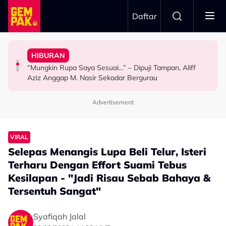
Skip to main content
Daftar
Penyingkiran Di Big Stage ALPHA
Aziz Anggap M. Nasir Sekadar Bergurau
Selamat, Kenang Jasa Selamatkan Daripada
HIBURAN
The Tomei Girls: Satu Wanita, Pelbagai Ekspresi
“Mungkin Rupa Saya Sesuai…” – Dipuji Tampan, Aliff
Afiq Sky Hadiahkan Buah Tangan Buat Syafinaz
Iqbal Tolak Tawaran Gimik Bercinta Dengan Artis Cantik
HIBURAN
HIBURAN
HIBURAN
& Popular - “Saya Tak Mahu Main Perasaan Orang
Advertisement
VIRAL
Selepas Menangis Lupa Beli Telur, Isteri
Terharu Dengan Effort Suami Tebus
Kesilapan - "Jadi Risau Sebab Bahaya &
Tersentuh Sangat"
Syafiqah Jalal