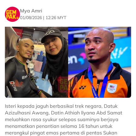
Mya Amri
01/08/2026 | 12:26 MYT
Dalam pada itu, Azeana juga turut menegaskan
bahawa dirinya juga sentiasa berusaha untuk
memperbaiki diri dan mengelakkan perkara yang
dirasakan tidak perlu dalam kehidupan seharian.
“Yang mana kita boleh elak, kita elak, termasuklah diri
Isteri kepada jaguh berbasikal trek negara, Datuk
saya sendiri, terima kasih memahami, saya tak nak lah
Azizulhasni Awang, Datin Athiah Ilyana Abd Samat
tambah dosa-dosa baru lagi,” tegasnya.
meluahkan rasa syukur selepas suaminya berjaya
menamatkan penantian selama 16 tahun untuk
Related Topics
merangkul pingat emas pertama di pentas Sukan