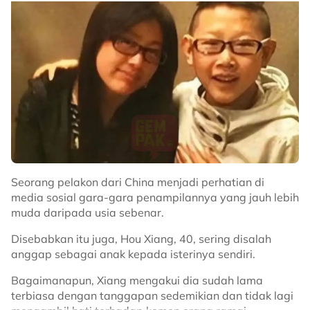
Komanwel.
Kejayaan itu sekaligus melengkapkan koleksi pingat
legenda berusia 38 tahun itu selepas pernah
memenangi gangsa pada edisi Glasgow 2014.
Malah kemenangan itu juga umpama menebus episod
kekecewaan yang menghantuinya sejak membuat
penampilan sulung di Delhi 2010.
Sumber: Intagram
@tyailyana
Related Topics
Seorang pelakon dari China menjadi perhatian di
media sosial gara-gara penampilannya yang jauh lebih
#Azizulhasni Awang
#Isteri
#Komanwel 2026
#Atlet
muda daripada usia sebenar.
Disebabkan itu juga, Hou Xiang, 40, sering disalah
anggap sebagai anak kepada isterinya sendiri.
Bagaimanapun, Xiang mengakui dia sudah lama
terbiasa dengan tanggapan sedemikian dan tidak lagi