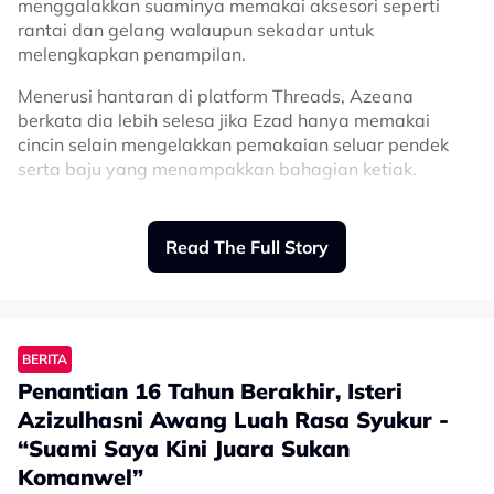
menggalakkan suaminya memakai aksesori seperti
rantai dan gelang walaupun sekadar untuk
melengkapkan penampilan.
Menerusi hantaran di platform Threads, Azeana
berkata dia lebih selesa jika Ezad hanya memakai
cincin selain mengelakkan pemakaian seluar pendek
serta baju yang menampakkan bahagian ketiak.
“Saya berbisik pada begini, saya tak nak abang Ezad
pakai rantai dan gelang ya walaupun sebagai eksesori,
Read The Full Story
cincin okay.
“Terima kasih memahami, saya memang tak suka
abang Ezad pakai seluar pendek dan baju nampak
ketiak,” kongsinya.
BERITA
Penantian 16 Tahun Berakhir, Isteri
Azizulhasni Awang Luah Rasa Syukur -
“Suami Saya Kini Juara Sukan
Komanwel”