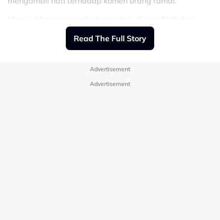
mengambil hati terhadap komen orang ramai.
Menurut laporan media tempatan, Xiang dilahirkan
secara pramatang akibat ibunya mengalami masalah
Read The Full Story
kekurangan zat makanan ketika hamil.
Keadaan itu menyebabkan fizikalnya lebih kecil
berbanding rakan sebaya sejak kecil.
Advertisement
Advertisement
Perkembangan fizikalnya juga dikatakan terhenti ketika
berusia sekitar sembilan tahun, menyebabkan wajah
dan tubuh badannya kekal seperti kanak-kanak
walaupun meningkat dewasa.
Dengan sokongan keluarga, Xiang memilih bidang
lakonan sebagai kerjaya.
Namanya mula dikenali ramai pada tahun 2005
selepas membintangi drama komedi situasi popular,
Home with Kids, ketika usianya 19 tahun.
Selepas itu, dia terus membina nama menerusi