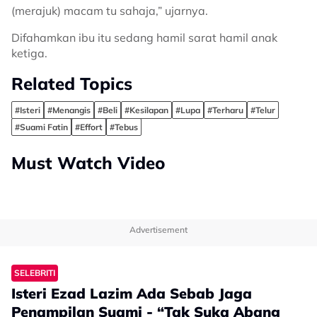
(merajuk) macam tu sahaja,” ujarnya.
Difahamkan ibu itu sedang hamil sarat hamil anak
ketiga.
Related Topics
#Isteri
#Menangis
#Beli
#Kesilapan
#Lupa
#Terharu
#Telur
#Suami Fatin
#Effort
#Tebus
Must Watch Video
Advertisement
SELEBRITI
Isteri Ezad Lazim Ada Sebab Jaga
Penampilan Suami - “Tak Suka Abang