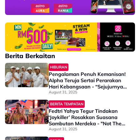
Berita Berkaitan
HIBURAN
Pengalaman Penuh Kemanisan!
Alpha Teruja Sertai Perarakan
Hari Kebangsaan - “Sejujurnya
Vibe Yang Diberikan…”
August 31, 2025
BERITA TEMPATAN
Fedtri Yahya Tegur Tindakan
‘Joykiller’ Rosakkan Suasana
Sambutan Merdeka - "Not The
Right Time & Place"
August 31, 2025