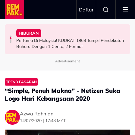
Skip to main content
Daftar
Sepak Ketika Cuaca Buruk
1968
Luah Kebimbangan Isu Keselamatan Perlawanan Bola
Sehari Sekali, Zarif Ghazzi Turun 21KG Demi Kudrat
Cerai Terpaksa Ditangguh
HIBURAN
Insiden Pemain Maut Disambar Petir, Diana Danielle
“Bagi Saya Itu Adalah Tanggungjawab…” - Makan
Syida Melvin Dalam Keadaan Tak Suci, Prosiding Lafaz
Pertama Di Malaysia! KUDRAT 1968 Tampil Pendekatan
HIBURAN
HIBURAN
HIBURAN
Baharu Dengan 1 Cerita, 2 Format
Advertisement
TREND PASARAN
“Simple, Penuh Makna” - Netizen Suka
Logo Hari Kebangsaan 2020
Azwa Rahman
14/07/2020 | 17:48 MYT