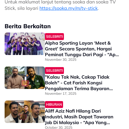
Untuk maklumat lanjut tentang sooka dan sooka TV
Stick, sila layari
https://sooka.my/m/tv-stick
.
Berita Berkaitan
SELEBRITI
Alpha Sporting Layan ‘Meet &
Greet’ Secara Spontan, Hargai
Peminat Tunggu Dari Pagi - “Apa
Sahaja Demi Alphanites…”
November 30, 2025
SELEBRITI
"Kalau Tak Nak, Cakap Tidak
Boleh" - Cat Farish Kongsi
Pengalaman Terima Bayaran
Rendah, Titip Nasihat Agar Artis
November 17, 2025
Bijak Kendali Tawaran
HIBURAN
Aliff Aziz Nafi Hilang Dari
Industri, Masih Dapat Tawaran
Job Di Malaysia - “Apa Yang
Sudah Jadi, Biarlah…
October 30, 2025