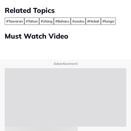
Related Topics
#Tawaran
#Tahun
#Ulang
#Baharu
#sooka
#Hebat
#fungsi
Must Watch Video
Advertisement