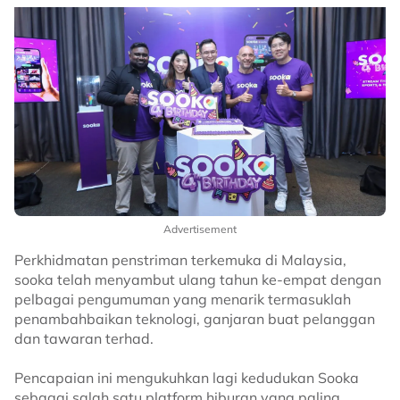
Advertisement
Perkhidmatan penstriman terkemuka di Malaysia,
sooka telah menyambut ulang tahun ke-empat dengan
pelbagai pengumuman yang menarik termasuklah
penambahbaikan teknologi, ganjaran buat pelanggan
dan tawaran terhad.
Pencapaian ini mengukuhkan lagi kedudukan Sooka
sebagai salah satu platform hiburan yang paling