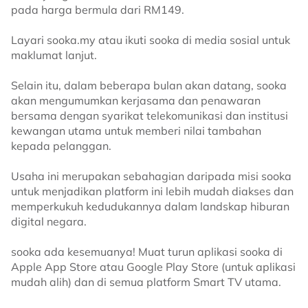
pada harga bermula dari RM149.
Layari sooka.my atau ikuti sooka di media sosial untuk
maklumat lanjut.
Selain itu, dalam beberapa bulan akan datang, sooka
akan mengumumkan kerjasama dan penawaran
bersama dengan syarikat telekomunikasi dan institusi
kewangan utama untuk memberi nilai tambahan
kepada pelanggan.
Usaha ini merupakan sebahagian daripada misi sooka
untuk menjadikan platform ini lebih mudah diakses dan
memperkukuh kedudukannya dalam landskap hiburan
digital negara.
sooka ada kesemuanya! Muat turun aplikasi sooka di
Apple App Store atau Google Play Store (untuk aplikasi
mudah alih) dan di semua platform Smart TV utama.