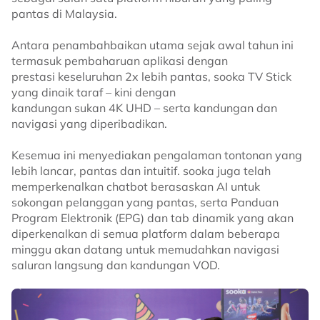
pantas di Malaysia.
Antara penambahbaikan utama sejak awal tahun ini
termasuk pembaharuan aplikasi dengan
prestasi keseluruhan 2x lebih pantas, sooka TV Stick
yang dinaik taraf – kini dengan
kandungan sukan 4K UHD – serta kandungan dan
navigasi yang diperibadikan.
Kesemua ini menyediakan pengalaman tontonan yang
lebih lancar, pantas dan intuitif. sooka juga telah
memperkenalkan chatbot berasaskan AI untuk
sokongan pelanggan yang pantas, serta Panduan
Program Elektronik (EPG) dan tab dinamik yang akan
diperkenalkan di semua platform dalam beberapa
minggu akan datang untuk memudahkan navigasi
saluran langsung dan kandungan VOD.