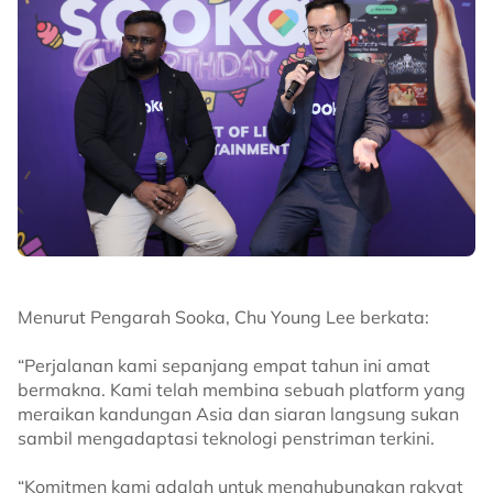
Menurut Pengarah Sooka, Chu Young Lee berkata:
“Perjalanan kami sepanjang empat tahun ini amat
bermakna. Kami telah membina sebuah platform yang
meraikan kandungan Asia dan siaran langsung sukan
sambil mengadaptasi teknologi penstriman terkini.
“Komitmen kami adalah untuk menghubungkan rakyat