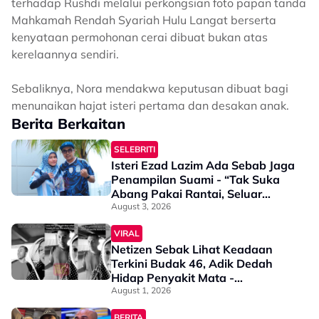
terhadap Rushdi melalui perkongsian foto papan tanda
Mahkamah Rendah Syariah Hulu Langat berserta
kenyataan permohonan cerai dibuat bukan atas
kerelaannya sendiri.
Sebaliknya, Nora mendakwa keputusan dibuat bagi
menunaikan hajat isteri pertama dan desakan anak.
Berita Berkaitan
SELEBRITI
Isteri Ezad Lazim Ada Sebab Jaga
Penampilan Suami - “Tak Suka
Abang Pakai Rantai, Seluar
Pendek & Baju Nampak Ketiak…”
August 3, 2026
VIRAL
Netizen Sebak Lihat Keadaan
Terkini Budak 46, Adik Dedah
Hidap Penyakit Mata -
“Penglihatan Dia Memang Slowly
August 1, 2026
Makin Tak Nampak…”
BERITA