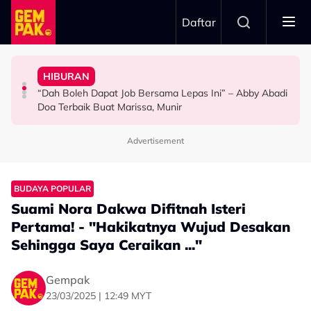
Skip to main content
Daftar
Doktor
Ini’ Di BIFF
Anak Yang Sudah Mati
HIBURAN
Bawa Anak Ke Klinik, Syasya Rizal Terkejut Dikenali
Michelle Yeoh Dinobatkan ‘Tokoh Perfileman Asia Tahun
Kasihnya Ibu, Ikan Lumba-Lumba Enggan Tinggalkan
“Dah Boleh Dapat Job Bersama Lepas Ini” – Abby Abadi
HIBURAN
SELEBRITI
BERITA
Doa Terbaik Buat Marissa, Munir
Advertisement
BUDAYA POPULAR
Suami Nora Dakwa Difitnah Isteri
Pertama! - "Hakikatnya Wujud Desakan
Sehingga Saya Ceraikan ..."
Gempak
23/03/2025 | 12:49 MYT