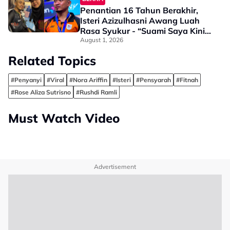
Penantian 16 Tahun Berakhir,
Isteri Azizulhasni Awang Luah
Rasa Syukur - “Suami Saya Kini
Juara Sukan Komanwel”
August 1, 2026
Related Topics
#Penyanyi
#Viral
#Nora Ariffin
#Isteri
#Pensyarah
#Fitnah
#Rose Aliza Sutrisno
#Rushdi Ramli
Must Watch Video
Advertisement