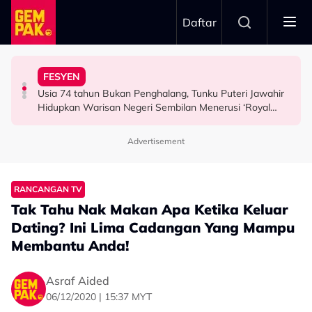
Skip to main content
Daftar
Airlines
Tangkap Ikan Segar Setiap Hari
FESYEN
“Saya Memang Suka Gaya Streetwear…” - Ezaidi Aziz
Tertelan Serpihan Lidi Sate, Wanita Saman Singapore
Permintaan Aneh Jared Leto Di Lokasi, Minta Nelayan
Usia 74 tahun Bukan Penghalang, Tunku Puteri Jawahir
HIBURAN
BERITA
HIBURAN
Hidupkan Warisan Negeri Sembilan Menerusi ‘Royal
Sembilan’
Advertisement
RANCANGAN TV
Tak Tahu Nak Makan Apa Ketika Keluar
Dating? Ini Lima Cadangan Yang Mampu
Membantu Anda!
Asraf Aided
06/12/2020 | 15:37 MYT