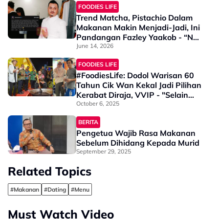
FOODIES LIFE
Trend Matcha, Pistachio Dalam
Makanan Makin Menjadi-Jadi, Ini
Pandangan Fazley Yaakob - “Nak
Kreatif Tak Salah, Tapi…”
June 14, 2026
FOODIES LIFE
#FoodiesLife: Dodol Warisan 60
Tahun Cik Wan Kekal Jadi Pilihan
Kerabat Diraja, VVIP - "Selain
Suka Guna Dapur Kayu, Rahsia
October 6, 2025
Kekal Lama ..."
BERITA
Pengetua Wajib Rasa Makanan
Sebelum Dihidang Kepada Murid
September 29, 2025
Related Topics
#Makanan
#Dating
#Menu
Must Watch Video