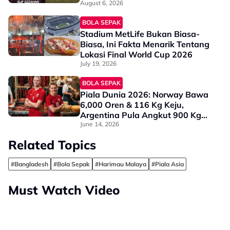
August 6, 2026
BOLA SEPAK
Stadium MetLife Bukan Biasa-
Biasa, Ini Fakta Menarik Tentang
Lokasi Final World Cup 2026
July 19, 2026
BOLA SEPAK
Piala Dunia 2026: Norway Bawa
6,000 Oren & 116 Kg Keju,
Argentina Pula Angkut 900 Kg
Daging Lembu
June 14, 2026
Related Topics
#Bangladesh
#Bola Sepak
#Harimau Malaya
#Piala Asia
Must Watch Video