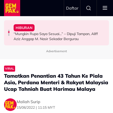
Skip to main content
Daftar
Penyingkiran Di Big Stage ALPHA
& Popular - “Saya Tak Mahu Main Perasaan Orang
Selamat, Kenang Jasa Selamatkan Daripada
HIBURAN
The Tomei Girls: Satu Wanita, Pelbagai Ekspresi
Iqbal Tolak Tawaran Gimik Bercinta Dengan Artis Cantik
Afiq Sky Hadiahkan Buah Tangan Buat Syafinaz
“Mungkin Rupa Saya Sesuai…” – Dipuji Tampan, Aliff
HIBURAN
HIBURAN
HIBURAN
Aziz Anggap M. Nasir Sekadar Bergurau
Advertisement
VIRAL
Tamatkan Penantian 43 Tahun Ke Piala
Asia, Perdana Menteri & Rakyat Malaysia
Ucap Tahniah Buat Harimau Malaya
Maliah Surip
15/06/2022 | 11:15 MYT