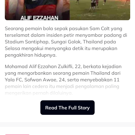
Seorang pemain bola sepak pasukan Sam Colt yang
terselamat dalam insiden petir menyambar padang di
Stadium Santiphap, Sungai Golok, Thailand pada
Selasa mengakui menyangka detik itu merupakan
pengakhiran hidupnya.
Mohamad Alif Ezzahan Zulkifli, 22, berkata kejadian
yang mengorbankan seorang pemain Thailand dari
Yala FC, Sofwan Awae, 24, serta menyebabkan 11
pemain lain cedera itu menjadi pengalaman paling
mengerikan pernah dilaluinya.
Menurut Alif, ketika kejadian berlaku, dia berada kira-
Read The Full Story
kira dua meter di hadapan mangsa yang maut akibat
dipanah petir.
“Perlawanan separuh akhir Piala Persatuan Bola Sepak