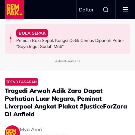
Skip to main content
Daftar
Kau Ini Nak Kena…”
Berkaitan Emosi…”
Kesabaran Fasha Sandha Makin ‘Tipis’ - “Orang Macam
Dambaan Syurga 2026’ - “Kita Tahu Permasalah Banyak
BOLA SEPAK
Dakwa Pelakon Tak Serik Datang Lewat Ke Set,
Anne Ngasri Terharu Jadi Panel Program ‘Bidadari
"Orang Keji Orang Fitnah Itu Normal" - Azza Elite
Pemain Bola Sepak Kongsi Detik Cemas Dipanah Petir -
HIBURAN
HIBURAN
SELEBRITI
“Saya Ingat Sudah Mati”
Advertisement
TREND PASARAN
Tragedi Arwah Adik Zara Dapat
Perhatian Luar Negara, Peminat
Liverpool Angkat Plakat #JusticeForZara
Di Anfield
Mya Amri