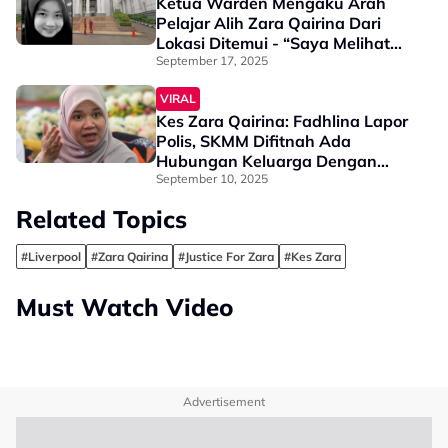
Ketua Warden Mengaku Arah
Pelajar Alih Zara Qairina Dari
Lokasi Ditemui - “Saya Melihat
Zara Terbaring Di Longkang
September 17, 2025
Asrama…”
VIRAL
Kes Zara Qairina: Fadhlina Lapor
Polis, SKMM Difitnah Ada
Hubungan Keluarga Dengan
Pengetua
September 10, 2025
Related Topics
#Liverpool
#Zara Qairina
#Justice For Zara
#Kes Zara
Must Watch Video
Advertisement