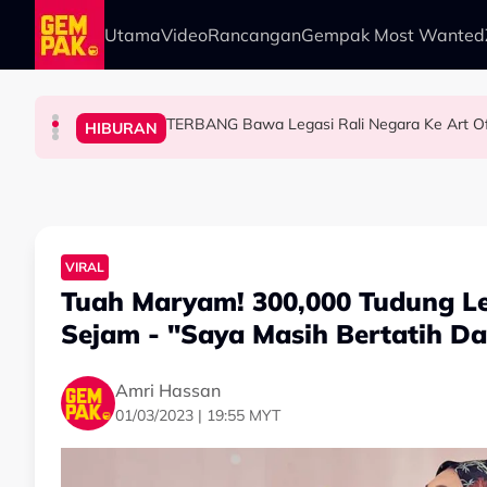
Skip to main content
Utama
Video
Rancangan
Gempak Most Wanted
TERBANG Bawa Legasi Rali Negara Ke Art O
HIBURAN
HIBURAN
HIBURAN
HIBURAN
Yusry Belum Terfikir Masuk GV, Rasa Tak Adi
Big Stage Rocketfuel: Didakwa Cuba Jadi Ain
Netizen Restu! Semua Tak Sabar Nak Saksika
VIRAL
Tuah Maryam! 300,000 Tudung L
Sejam - "Saya Masih Bertatih Da
Amri Hassan
01/03/2023 | 19:55 MYT