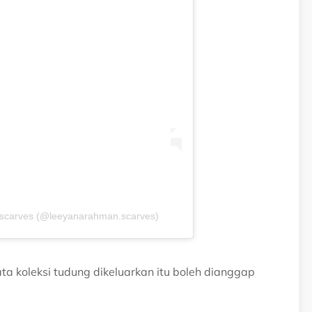
.scarves (@leeyanarahman.scarves)
a koleksi tudung dikeluarkan itu boleh dianggap